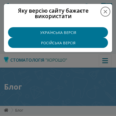
Укр
Рус
Яку версію сайту бажаєте
використати
ХОР
ОШО
+
Записатися на прийом
УКРАЇНСЬКА ВЕРСІЯ
+38 (097) 965-5097
РОСІЙСЬКА ВЕРСІЯ
СТОМАТОЛОГІЯ
"ХОРОШО"
Блог
Блог