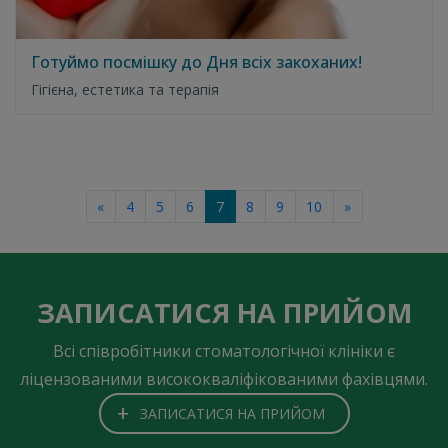
Готуймо посмішку до Дня всіх закоханих!
Гігієна, естетика та терапія
«
4
5
6
7
8
9
10
»
ЗАПИСАТИСЯ НА ПРИЙОМ
Всі співробітники стоматологічної клініки є
ліцензованими висококваліфікованими фахівцями.
+
ЗАПИСАТИСЯ НА ПРИЙОМ