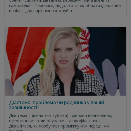
Брекет-системи: металеві, керамічні, лінгвальні та
самолігуючі. Переваги, недоліки та як обрати ідеальний
варіант для вирівнювання зубів.
Діастема: проблема чи родзинка у вашій
зовнішності?
Діастема (щілина між зубами): причини виникнення,
ефективні методи лікування та профілактика.
Дізнайтеся, як позбутися проміжку між передніми