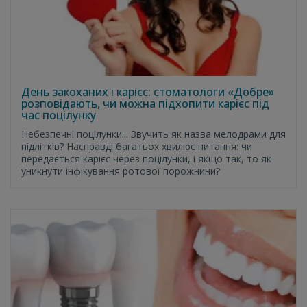
День закоханих і карієс: стоматологи «Добре»
розповідають, чи можна підхопити карієс під
час поцілунку
Небезпечні поцілунки... Звучить як назва мелодрами для
підлітків? Насправді багатьох хвилює питання: чи
передається карієс через поцілунки, і якщо так, то як
уникнути інфікування ротової порожнини?