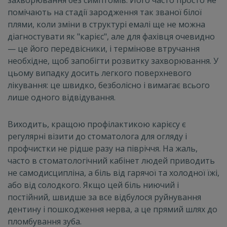
захворювання без симптомів. Його часто просто не
помічають на стадії зародження так званої білої
плями, коли зміни в структурі емалі ще не можна
діагностувати як "карієс", але для фахівця очевидно
— це його передвісники, і термінове втручання
необхідне, щоб запобігти розвитку захворювання. У
цьому випадку досить легкого поверхневого
лікування: це швидко, безболісно і вимагає всього
лише одного відвідування.
Виходить, кращою профілактикою карієсу є
регулярні візити до стоматолога для огляду і
профчистки не рідше разу на півріччя. На жаль,
часто в стоматологічний кабінет людей приводить
не самодисципліна, а біль від гарячої та холодної їжі,
або від солодкого. Якщо цей біль ниючий і
постійний, швидше за все відбулося руйнування
дентину і пошкодження нерва, а це прямий шлях до
пломбування зуба.