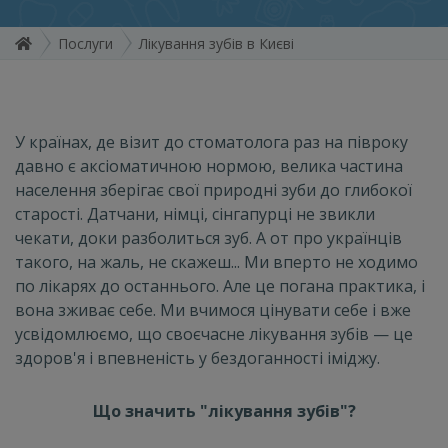
Послуги
Лікування зубів в Києві
У країнах, де візит до стоматолога раз на півроку
давно є аксіоматичною нормою, велика частина
населення зберігає свої природні зуби до глибокої
старості. Датчани, німці, сінгапурці не звикли
чекати, доки разболиться зуб. А от про українців
такого, на жаль, не скажеш... Ми вперто не ходимо
по лікарях до останнього. Але це погана практика, і
вона зживає себе. Ми вчимося цінувати себе і вже
усвідомлюємо, що своєчасне лікування зубів — це
здоров'я і впевненість у бездоганності іміджу.
Що значить "лікування зубів"?