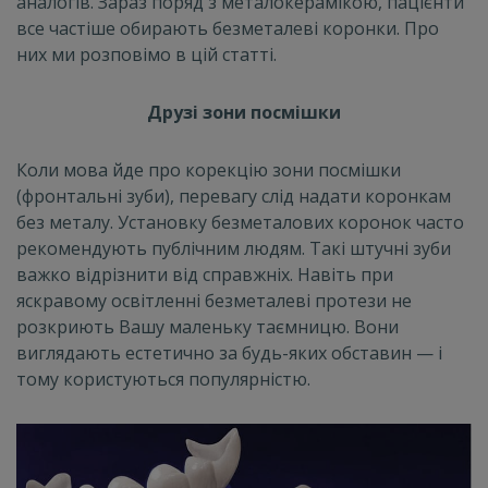
аналогів. Зараз поряд з металокерамікою, пацієнти
все частіше обирають безметалеві коронки. Про
них ми розповімо в цій статті.
Друзі зони посмішки
Коли мова йде про корекцію зони посмішки
(фронтальні зуби), перевагу слід надати коронкам
без металу. Установку безметалових коронок часто
рекомендують публічним людям. Такі штучні зуби
важко відрізнити від справжніх. Навіть при
яскравому освітленні безметалеві протези не
розкриють Вашу маленьку таємницю. Вони
виглядають естетично за будь-яких обставин — і
тому користуються популярністю.