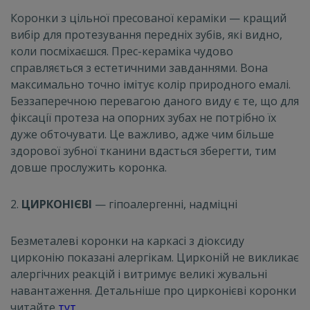
Коронки з цільної пресованої кераміки — кращий
вибір для протезування передніх зубів, які видно,
коли посміхаєшся. Прес-кераміка чудово
справляється з естетичними завданнями. Вона
максимально точно імітує колір природного емалі.
Беззаперечною перевагою даного виду є те, що для
фіксації протеза на опорних зубах не потрібно їх
дуже обточувати. Це важливо, адже чим більше
здорової зубної тканини вдасться зберегти, тим
довше прослужить коронка.
2.
ЦИРКОНІЄВІ
— гіпоалергенні, надміцні
Безметалеві коронки на каркасі з діоксиду
цирконію показані алергікам. Цирконій не викликає
алергічних реакцій і витримує великі жувальні
навантаження. Детальніше про цирконієві коронки
читайте
тут
.