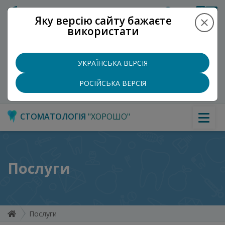
Укр
Рус
Яку версію сайту бажаєте
використати
ХОР
ОШО
+
Записатися на прийом
УКРАЇНСЬКА ВЕРСІЯ
+38 (097) 965-5097
РОСІЙСЬКА ВЕРСІЯ
СТОМАТОЛОГІЯ
"ХОРОШО"
Послуги
Послуги