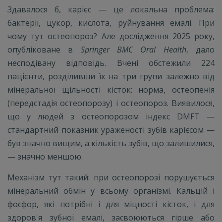
Здавалося б, карієс — це локальна проблема:
бактерії, цукор, кислота, руйнування емалі. При
чому тут остеопороз? Але дослідження 2025 року,
опубліковане в
Springer BMC Oral Health
, дало
несподівану відповідь. Вчені обстежили 224
пацієнти, розділивши їх на три групи залежно від
мінеральної щільності кісток: норма, остеопенія
(передстадія остеопорозу) і остеопороз. Виявилося,
що у людей з остеопорозом індекс DMFT —
стандартний показник ураженості зубів карієсом —
був значно вищим, а кількість зубів, що залишилися,
— значно меншою.
Механізм тут такий: при остеопорозі порушується
мінеральний обмін у всьому організмі. Кальцій і
фосфор, які потрібні і для міцності кісток, і для
здоров'я зубної емалі, засвоюються гірше або