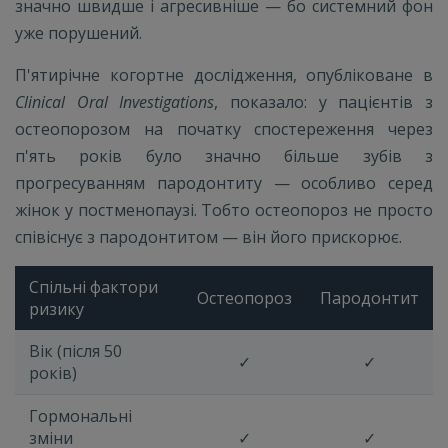
значно швидше і агресивніше — бо системний фон
уже порушений.
П'ятирічне когортне дослідження, опубліковане в
Clinical Oral Investigations
, показало: у пацієнтів з
остеопорозом на початку спостереження через
п'ять років було значно більше зубів з
прогресуванням пародонтиту — особливо серед
жінок у постменопаузі. Тобто остеопороз не просто
співіснує з пародонтитом — він його прискорює.
Спільні фактори
Остеопороз
Пародонтит
ризику
Вік (після 50
✓
✓
років)
Гормональні
зміни
✓
✓