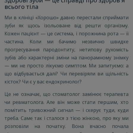
Здорові зуби — це справді про здоров'я
всього тіла
Ми в клініці «Хорошо» давно перестали сприймати
зуби як щось ізольоване від решти організму.
Кожен пацієнт — це система, і порожнина рота — її
частина. Коли ми бачимо незвично швидке
прогресування пародонтиту, нетипову рухомість
зубів або характерні зміни на панорамному знімку
— ми не просто лікуємо симптом. Ми запитуємо: а
що відбувається далі? Чи перевіряли ви щільність
кісток? Чи є у вас ендокринолог?
Це не означає, що стоматолог замінює терапевта
чи ревматолога. Але він може стати першим, хто
помітить тривожний сигнал — і скерує туди, куди
треба. Саме так і сталося з тією жінкою, про яку ми
розповіли на початку. Вона вчасно почала