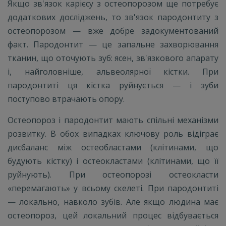
Якщо зв'язок карієсу з остеопорозом ще потребує
додаткових досліджень, то зв'язок пародонтиту з
остеопорозом — вже добре задокументований
факт. Пародонтит — це запальне захворювання
тканин, що оточують зуб: ясен, зв'язкового апарату
і, найголовніше, альвеолярної кістки. При
пародонтиті ця кістка руйнується — і зуби
поступово втрачають опору.
Остеопороз і пародонтит мають спільні механізми
розвитку. В обох випадках ключову роль відіграє
дисбаланс між остеобластами (клітинами, що
будують кістку) і остеокластами (клітинами, що її
руйнують). При остеопорозі остеокласти
«перемагають» у всьому скелеті. При пародонтиті
— локально, навколо зубів. Але якщо людина має
остеопороз, цей локальний процес відбувається