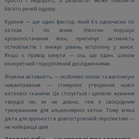
просто і недорого, а результат може пояснити
багато речей одразу.
Куріння — ще один фактор, який б'є одночасно по
кістках і по яснах. Нікотин порушує
кровопостачання ясен, пригнічує активність
остеобластів і знижує рівень естрогену у жінок.
Якщо є привід кинути — ось ще один, цілком
конкретний і підкріплений дослідженнями.
Фізична активність — особливо силові та вагонесучі
навантаження — стимулює утворення нової
кісткової тканини. Це стосується і щелепи: жування
твердої їжі, як не дивно, теж є своєрідним
тренуванням для альвеолярної кістки. Тому м'яка
дієта для зручності в довгостроковій перспективі —
не найкраща ідея.