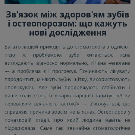
Зв'язок між здоров'ям зубів
і остеопорозом: що кажуть
нові дослідження
Багато людей приходять до стоматолога з однією і
тією ж проблемою: зуби хитаються, ясна
виглядають відносно нормально, гігієна непогана
— а проблема є і прогресує. Починають лікувати
пародонтит, міняють зубну щітку, використовують
ополіскувачі. Але зуби продовжують слабшати. І
лише коли хтось із лікарів нарешті запитує: «А ви
перевіряли щільність кісток?» — з'ясовується, що
справжня причина зовсім не в яснах. Остеопороз у
початковій стадії, про який людина навіть не
підозрювала. Саме так звичайна стоматологічна