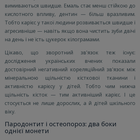
вимиваються швидше. Емаль стає менш стійкою до
кислотного впливу, дентин — більш вразливим.
Тобто карієс у такої людини розвивається швидше і
агресивніше — навіть якщо вона чистить зуби двічі
на день і не їсть цукерок кілограмами.
Цікаво, що зворотний зв'язок теж існує:
дослідження українських вчених показали
достовірний негативний кореляційний зв'язок між
мінеральною щільністю кісткової тканини і
активністю карієсу у дітей. Тобто чим нижча
щільність кісток — тим активніший карієс. І це
стосується не лише дорослих, а й дітей шкільного
віку.
Пародонтит і остеопороз: два боки
однієї монети