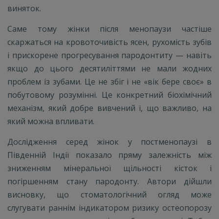
виняток.
Саме тому жінки після менопаузи частіше
скаржаться на кровоточивість ясен, рухомість зубів
і прискорене прогресування пародонтиту — навіть
якщо до цього десятиліттями не мали жодних
проблем із зубами. Це не збіг і не «вік бере своє» в
побутовому розумінні. Це конкретний біохімічний
механізм, який добре вивчений і, що важливо, на
який можна впливати.
Дослідження серед жінок у постменопаузі в
Південній Індії показало пряму залежність між
зниженням мінеральної щільності кісток і
погіршенням стану пародонту. Автори дійшли
висновку, що стоматологічний огляд може
слугувати раннім індикатором ризику остеопорозу