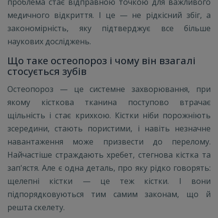
проблема стає відправною точкою для важливого
медичного відкриття. І це — не рідкісний збіг, а
закономірність, яку підтверджує все більше
наукових досліджень.
Що таке остеопороз і чому він взагалі
стосується зубів
Остеопороз — це системне захворювання, при
якому кісткова тканина поступово втрачає
щільність і стає крихкою. Кістки ніби порожніють
зсередини, стають пористими, і навіть незначне
навантаження може призвести до перелому.
Найчастіше страждають хребет, стегнова кістка та
зап'ястя. Але є одна деталь, про яку рідко говорять:
щелепні кістки — це теж кістки. І вони
підпорядковуються тим самим законам, що й
решта скелету.