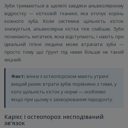
Зуби тримаються в щелепі завдяки альвеолярному
відростку — кістковій тканині, яка оточує корінь
кожного зуба. Коли системна щільність кісток
знижується, альвеолярна кістка теж слабшає. Зуби
починають хитатися, ясна відступають, і навіть при
ідеальній гігієні людина може втрачати зуби —
просто тому що ґрунт під ними більше не такий
міцний.
Факт:
жінки з остеопорозом мають утричі
вищий ризик втрати зубів порівняно з тими, у
кого щільність кісток у нормі — особливо
якщо при цьому є захворювання пародонту.
Карієс і остеопороз: несподіваний
зв'язок