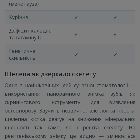
(менопауза)
Куріння
✓
✓
Дефіцит кальцію
✓
✓
та вітаміну D
Генетична
✓
✓
схильність
Щелепа як дзеркало скелету
Одна з найцікавіших ідей сучасної стоматології —
використання панорамного знімка зубів як
скринінгового інструменту для виявлення
остеопорозу. Звучить незвично, але логіка проста:
щелепна кістка реагує на зниження мінеральної
щільності так само, як і решта скелету. На
рентгенівському знімку це видно — змінюється