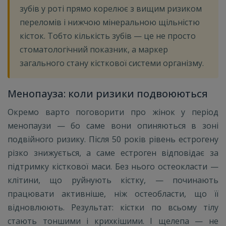
зубів у роті прямо корелює з вищим ризиком
переломів і нижчою мінеральною щільністю
кісток. Тобто кількість зубів — це не просто
стоматологічний показник, а маркер
загального стану кісткової системи організму.
Менопауза: коли ризики подвоюються
Окремо варто поговорити про жінок у період
менопаузи — бо саме вони опиняються в зоні
подвійного ризику. Після 50 років рівень естрогену
різко знижується, а саме естроген відповідає за
підтримку кісткової маси. Без нього остеокласти —
клітини, що руйнують кістку, — починають
працювати активніше, ніж остеобласти, що її
відновлюють. Результат: кістки по всьому тілу
стають тоншими і крихкішими. І щелепа — не