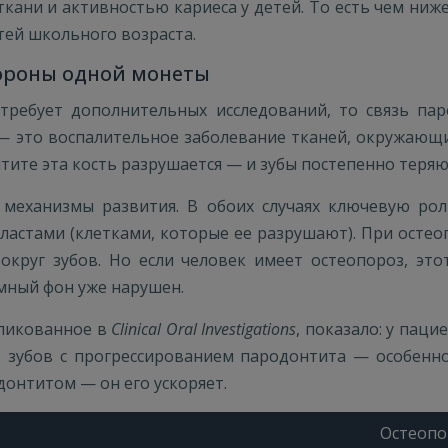
ани и активностью кариеса у детей. То есть чем ниже
етей школьного возраста.
тороны одной монеты
 требует дополнительных исследований, то связь п
это воспалительное заболевание тканей, окружающих 
тите эта кость разрушается — и зубы постепенно теряю
еханизмы развития. В обоих случаях ключевую рол
окластами (клетками, которые ее разрушают). При осте
округ зубов. Но если человек имеет остеопороз, эт
емный фон уже нарушен.
бликованное в
Clinical Oral Investigations
, показало: у пац
е зубов с прогрессированием пародонтита — особенно
донтитом — он его ускоряет.
Остеопо