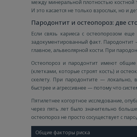
между минеральной плотностью костной тк
И это касается не только взрослых, но и д
Пародонтит и остеопороз: две с
Если связь кариеса с остеопорозом еще
задокументированный факт. Пародонтит — 
главное, альвеолярной кости. При пародон
Остеопороз и пародонтит имеют общие м
(клетками, которые строят кость) и осте
скелету. При пародонтите — локально, в
быстрее и агрессивнее — потому что сист
Пятилетнее когортное исследование, опу
через пять лет было значительно больш
остеопороз не просто сосуществует с паро
Общие факторы риска