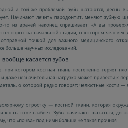
одной и той же проблемой: зубы шатаются, десны вы
рует. Начинают лечить пародонтит, меняют зубную ще
о-то из врачей наконец спрашивает: «А вы проверял
Остеопороз на начальной стадии, о котором человек
я отправной точкой для важного медицинского откр
се больше научных исследований.
н вообще касается зубов
, при котором костная ткань постепенно теряет плот
, и даже незначительная нагрузка может привести к пе
 деталь, о которой редко говорят: челюстные кости —
еолярному отростку — костной ткани, которая окружа
ая кость тоже слабеет. Зубы начинают шататься, десн
у, что «почва» под ними больше не такая прочная.