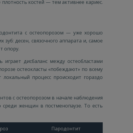
 плотность костей — тем активнее кариес.
ародонтита с остеопорозом — уже хорошо
зуб: десен, связочного аппарата и, самое
т опору.
ь играет дисбаланс между остеобластами
опорозе остеокласты «побеждают» по всему
от локальный процесс происходит гораздо
иентов с остеопорозом в начале наблюдения
 среди женщин в постменопаузе. То есть
роз
Пародонтит