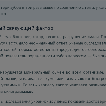
тери зубов в три раза выше по сравнению с теми, у ко
нта.
ный связующий фактор
блема: бактерии, сахар, кислота, разрушение эмали. П
ral Health
, дало неожиданный ответ. Ученые обследовал
 костей: норма, остеопения (предстадия остеопороза)
й показатель пораженности зубов кариесом — был зна
 нарушается минеральный обмен во всем организме.
ой эмали, усваиваются хуже или вымываются быстре
уязвимым. То есть кариес у такого человека развивае
еты килограммами.
язь: исследования украинских ученых показали достов