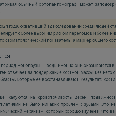
матривая обычный ортопантомограф, может заподозри
.
024 года, охвативший 12 исследований среди людей ст
релирует с более высоким риском переломов и более н
сто стоматологический показатель, а маркер общего со
ются
период менопаузы — ведь именно они оказываются в з
оген отвечает за поддержание костной массы. Без него
ласты, которые ее восстанавливают. Результат: кости 
е жалуются на кровоточивость десен, подвижность
илетиями не было никаких проблем с зубами. Это не
мический механизм, который хорошо изучен и, что ва