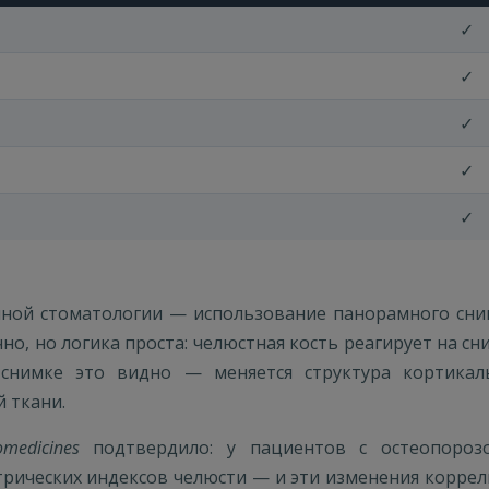
✓
✓
✓
✓
✓
нной стоматологии — использование панорамного сним
но, но логика проста: челюстная кость реагирует на с
 снимке это видно — меняется структура кортикал
 ткани.
omedicines
подтвердило: у пациентов с остеопороз
ических индексов челюсти — и эти изменения коррели