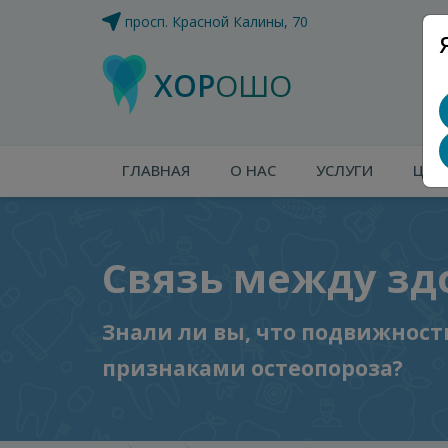
просп. Красной Калины, 70
ХОР
ОШО
ГЛАВНАЯ
О НАС
УСЛУГИ
ЦЕН
Связь между зд
Знали ли вы, что подвижност
признаками остеопороза?