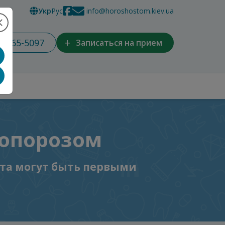
Укр
Рус
info@horoshostom.kiev.ua
+
) 965-5097
Записаться на прием
еопорозом
ита могут быть первыми