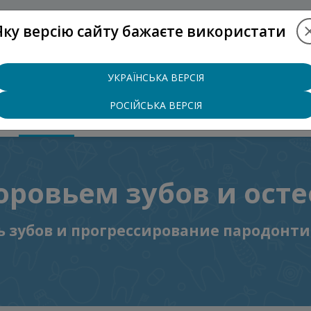
Яку версію сайту бажаєте використати
+38 (097
УКРАЇНСЬКА ВЕРСІЯ
РОСІЙСЬКА ВЕРСІЯ
Ы
БЛОГ
КОНТАКТЫ
оровьем зубов и ост
ь зубов и прогрессирование пародонт