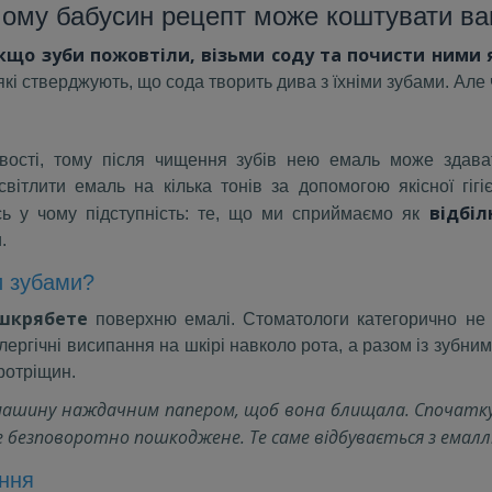
 чому бабусин рецепт може коштувати в
кщо зуби пожовтіли, візьми соду та почисти ними як 
 які стверджують, що сода творить дива з їхніми зубами. Але 
вості, тому після чищення зубів нею емаль може здават
ітлити емаль на кілька тонів за допомогою якісної гігіє
відбі
сь у чому підступність: те, що ми сприймаємо як
.
и зубами?
шкрябете
поверхню емалі. Стоматологи категорично не 
ергічні висипання на шкірі навколо рота, а разом із зубним
кротріщин.
 машину наждачним папером, щоб вона блищала. Спочатк
 безповоротно пошкоджене. Те саме відбувається з емалл
ання