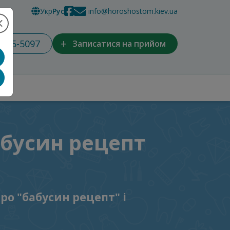
Укр
Рус
info@horoshostom.kiev.ua
+
 965-5097
Записатися на прийом
абусин рецепт
ро "бабусин рецепт" і