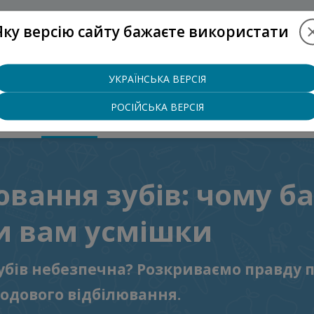
Яку версію сайту бажаєте використати
+38 (097)
УКРАЇНСЬКА ВЕРСІЯ
РОСІЙСЬКА ВЕРСІЯ
ЦІНИ
БЛОГ
КОНТАКТИ
ювання зубів: чому б
и вам усмішки
убів небезпечна? Розкриваємо правду п
одового відбілювання.