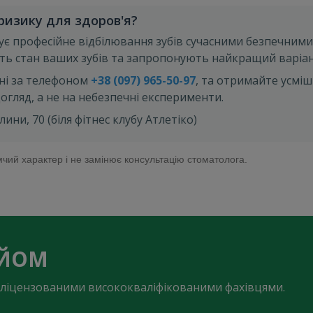
 ризику для здоров'я?
є професійне відбілювання зубів сучасними безпечними 
ть стан ваших зубів та запропонують найкращий варіант
ні за телефоном
+38 (097) 965-50-97
, та отримайте усміш
огляд, а не на небезпечні експерименти.
ни, 70 (біля фітнес клубу Атлетіко)
чий характер і не замінює консультацію стоматолога.
ИЙОМ
 є ліцензованими висококваліфікованими фахівцями.