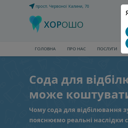
просп. Червоної Калини, 70
ХОР
ОШО
ГОЛОВНА
ПРО НАС
ПОСЛУГИ
Сода для відбіл
може коштуват
Чому сода для відбілювання з
пояснюємо реальні наслідки с