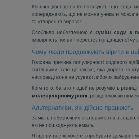
Клінічні дослідження показують, що сода м
попереджають, що не можна уникати можливо
та утворення виразок.
суміш соди з 
Особливо небезпечною є
імовірність появи гіперестезії (підвищеної чу
Чому люди продовжують вірити в це
Головна причина популярності содового від
світлішими. Але це ілюзія, яка дорого кош
насправді вона не усуває глибоких забруднень
Крім того, багато людей не розуміють різни
молекулярному рівні
, розщеплюючи пігмент
Альтернативи, які дійсно працюють
Замість небезпечних експериментів з содою, 
які не пошкоджують емаль.
Якщо ви все ж хочете спробувати домашні мет