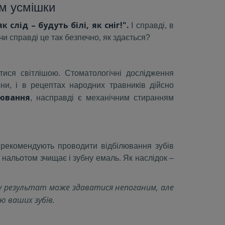
ам усмішки
слід – будуть білі, як сніг!".
І справді, в
чи справді це так безпечно, як здається?
ися світлішою. Стоматологічні дослідження
ни, і в рецептах народних травників дійсно
лювання
, насправді є механічним стиранням
рекомендують проводити відбілювання зубів
 нальотом зчищає і зубну емаль. Як наслідок –
у результат може здаватися непоганим, але
ю ваших зубів.