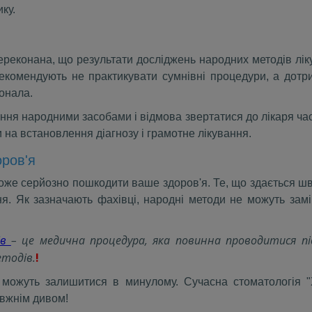
ку.
реконана, що результати досліджень народних методів лік
рекомендують не практикувати сумнівні процедури, а дотр
онала.
ня народними засобами і відмова звертатися до лікаря час
 на встановлення діагнозу і грамотне лікування.
оров'я
 може серйозно пошкодити ваше здоров'я. Те, що здається 
ня. Як зазначають фахівці, народні методи не можуть зам
ів
– це медична процедура, яка повинна проводитися п
етодів.
!
 можуть залишитися в минулому. Сучасна стоматологія 
авжнім дивом!