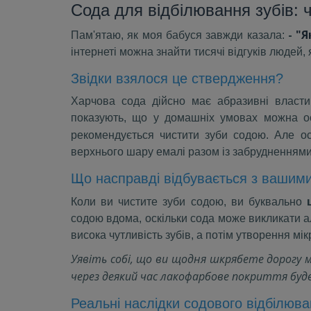
Сода для відбілювання зубів:
-
"Я
Пам'ятаю, як моя бабуся завжди казала:
інтернеті можна знайти тисячі відгуків людей,
Звідки взялося це ствердження?
Харчова сода дійсно має абразивні власти
показують, що у домашніх умовах можна осв
рекомендується чистити зуби содою. Але о
верхнього шару емалі разом із забрудненнями
Що насправді відбувається з вашим
Коли ви чистите зуби содою, ви буквально
содою вдома, оскільки сода може викликати ал
висока чутливість зубів, а потім утворення мі
Уявіть собі, що ви щодня шкрябете дорогу
через деякий час лакофарбове покриття буде
Реальні наслідки содового відбілюв