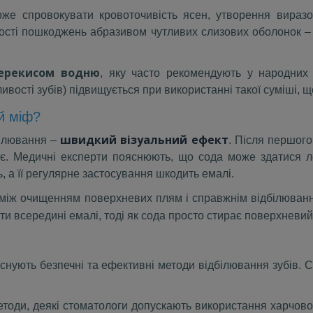
оже спровокувати кровоточивість ясен, утворення виразок
сті пошкоджень абразивом чутливих слизових оболонок – 
перекисом водню
, яку часто рекомендують у народних
тливості зубів) підвищується при використанні такої суміші,
й міф?
швидкий візуальний ефект
білювання –
. Після першого
тує. Медичні експерти пояснюють, що сода може здатися л
, а її регулярне застосування шкодить емалі.
ці між очищенням поверхневих плям і справжнім відбілюван
и всередині емалі, тоді як сода просто стирає поверхневий
існують безпечні та ефективні методи відбілювання зубів.
оди, деякі стоматологи допускають використання харчової 