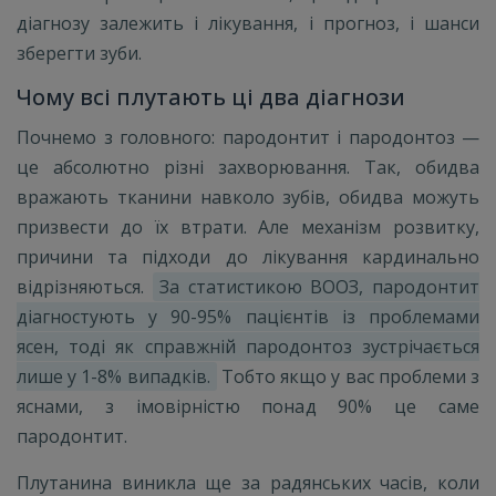
діагнозу залежить і лікування, і прогноз, і шанси
зберегти зуби.
Чому всі плутають ці два діагнози
Почнемо з головного: пародонтит і пародонтоз —
це абсолютно різні захворювання. Так, обидва
вражають тканини навколо зубів, обидва можуть
призвести до їх втрати. Але механізм розвитку,
причини та підходи до лікування кардинально
відрізняються.
За статистикою ВООЗ, пародонтит
діагностують у 90-95% пацієнтів із проблемами
ясен, тоді як справжній пародонтоз зустрічається
лише у 1-8% випадків.
Тобто якщо у вас проблеми з
яснами, з імовірністю понад 90% це саме
пародонтит.
Плутанина виникла ще за радянських часів, коли