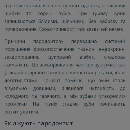
атрофія тканин. Ясна поступово сідають, оголюючи
шийки та корені зубів. При цьому вони
залишаються блідими, щільними, без набряку та
почервоніння. Кровоточивості теж зазвичай немає.
Причини пародонтозу переважно системні:
порушення кровопостачання тканин, ендокринні
захворювання, цукровий діабет, спадкова
схильність. Це захворювання частіше зустрічається
у людей старшого віку і розвивається роками, іноді
десятиліттями. Пацієнт помічає, що зуби стали
візуально довшими, з'явилася чутливість до
холодного та гарячого, а між зубами утворилися
проміжки. На пізніх стадіях зуби починають
розхитуватися.
Як лікують пародонтит