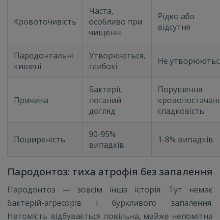
Часта,
Рідко або
Кровоточивість
особливо при
відсутня
чищенні
Пародонтальні
Утворюються,
Не утворюютьс
кишені
глибокі
Бактерії,
Порушення
Причина
поганий
кровопостачанн
догляд
спадковість
90-95%
Поширеність
1-8% випадків
випадків
Пародонтоз: тиха атрофія без запалення
Пародонтоз — зовсім інша історія. Тут немає
бактерій-агресорів і бурхливого запалення.
Натомість відбувається повільна, майже непомітна