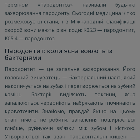
терміном «пародонтоз» називали будь-які
захворювання пародонту. Сьогодні медицина чітко
розмежовує ці стани, і в Міжнародній класифікації
хвороб вони мають різні коди: K05.3 — пародонтит,
K05.4 — пародонтоз.
Пародонтит: коли ясна воюють із
бактеріями
Пародонтит — це запальне захворювання. Його
головний винуватець — бактеріальний наліт, який
накопичується на зубах і перетворюється на зубний
камінь. Бактерії виділяють токсини, ясна
запалюються, червоніють, набрякають і починають
кровоточити. Знайомо, правда? Якщо на цьому
етапі нічого не робити, запалення поширюється
глибше, руйнуючи зв'язки між зубом і кісткою.
Утворюються так звані пародонтальні кишені —