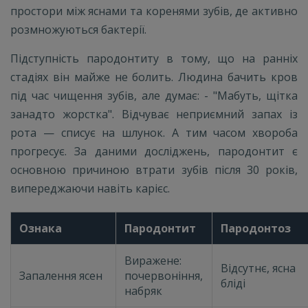
простори між яснами та коренями зубів, де активно
розмножуються бактерії.
Підступність пародонтиту в тому, що на ранніх
стадіях він майже не болить. Людина бачить кров
під час чищення зубів, але думає: - "Мабуть, щітка
занадто жорстка". Відчуває неприємний запах із
рота — списує на шлунок. А тим часом хвороба
прогресує. За даними досліджень, пародонтит є
основною причиною втрати зубів після 30 років,
випереджаючи навіть карієс.
Ознака
Пародонтит
Пародонтоз
Виражене:
Відсутнє, ясна
Запалення ясен
почервоніння,
бліді
набряк