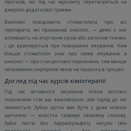
протезів, які під час мукозиту перетворяться на
джерело додаткової травми.
Важливо повідомити стоматолога про всі
препарати, які призначив онколог, — деякі з них
впливають на згортання крові або загоєння тканин,
і це враховується при плануванні лікування. Чим
більше стоматолог знає про схему лікування, а
онколог — про стан ротової порожнини, тим менше
неприємних сюрпризів чекає на пацієнта в процесі.
Догляд під час курсів хіміотерапії
Під час активного лікування гігієна ротової
порожнини стає ще важливішою, але підхід до неї
змінюється. Зубна щітка має бути з дуже м'якою
щетиною — жорстка травмує запалену слизову.
Зубні пасти без лаурилсульфату натрію (він
подразнює слизову) і без агресивних