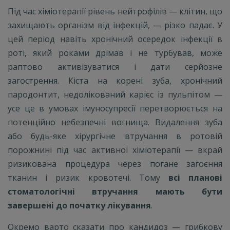
Під час хіміотерапії рівень нейтрофілів — клітин, що
захищають організм від інфекцій, — різко падає. У
цей період навіть хронічний осередок інфекції в
роті, який роками дрімав і не турбував, може
раптово активізуватися і дати серйозне
загострення. Кіста на корені зуба, хронічний
пародонтит, недолікований карієс із пульпітом —
усе це в умовах імуносупресії перетворюється на
потенційно небезпечні вогнища. Видалення зуба
або будь-яке хірургічне втручання в ротовій
порожнині під час активної хіміотерапії — вкрай
ризикована процедура через погане загоєння
тканин і ризик кровотечі. Тому
всі планові
стоматологічні втручання мають бути
завершені до початку лікування
.
Окремо варто сказати про кандидоз — грибкову