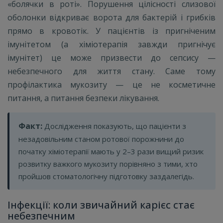
«болячки в роті». Порушення цілісності слизової
оболонки відкриває ворота для бактерій і грибків
прямо в кровотік. У пацієнтів із пригніченим
імунітетом (а хіміотерапія завжди пригнічує
імунітет) це може призвести до сепсису —
небезпечного для життя стану. Саме тому
профілактика мукозиту — це не косметичне
питання, а питання безпеки лікування.
Факт:
Дослідження показують, що пацієнти з
незадовільним станом ротової порожнини до
початку хіміотерапії мають у 2–3 рази вищий ризик
розвитку важкого мукозиту порівняно з тими, хто
пройшов стоматологічну підготовку заздалегідь.
Інфекції: коли звичайний карієс стає
небезпечним