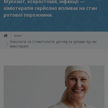
Мукозит, ксеростомія, інфекції —
хіміотерапія серйозно впливає на стан
ротової порожнини.
Блог
Онкологія та стоматологія: догляд за зубами під час
хіміотерапії