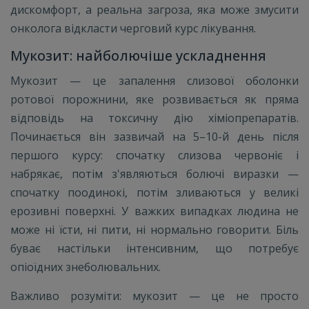
дискомфорт, а реальна загроза, яка може змусити
онколога відкласти черговий курс лікування.
Мукозит: найболючіше ускладнення
Мукозит — це запалення слизової оболонки
ротової порожнини, яке розвивається як пряма
відповідь на токсичну дію хіміопрепаратів.
Починається він зазвичай на 5–10-й день після
першого курсу: спочатку слизова червоніє і
набрякає, потім з'являються болючі виразки —
спочатку поодинокі, потім зливаються у великі
ерозивні поверхні. У важких випадках людина не
може ні їсти, ні пити, ні нормально говорити. Біль
буває настільки інтенсивним, що потребує
опіоїдних знеболювальних.
Важливо розуміти: мукозит — це не просто