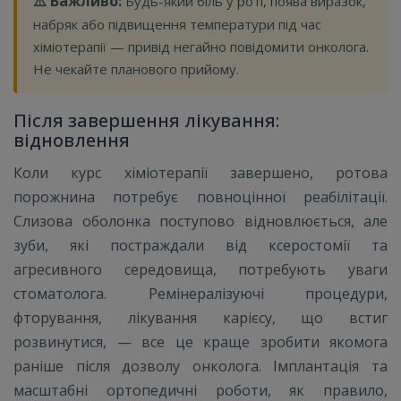
⚠️ Важливо:
Будь-який біль у роті, поява виразок,
набряк або підвищення температури під час
хіміотерапії — привід негайно повідомити онколога.
Не чекайте планового прийому.
Після завершення лікування:
відновлення
Коли курс хіміотерапії завершено, ротова
порожнина потребує повноцінної реабілітації.
Слизова оболонка поступово відновлюється, але
зуби, які постраждали від ксеростомії та
агресивного середовища, потребують уваги
стоматолога. Ремінералізуючі процедури,
фторування, лікування карієсу, що встиг
розвинутися, — все це краще зробити якомога
раніше після дозволу онколога. Імплантація та
масштабні ортопедичні роботи, як правило,