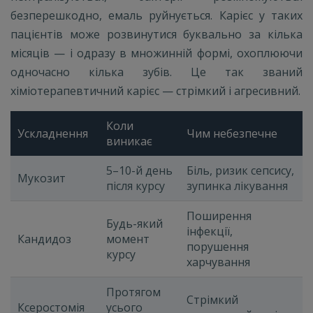
безперешкодно, емаль руйнується. Карієс у таких
пацієнтів може розвинутися буквально за кілька
місяців — і одразу в множинній формі, охоплюючи
одночасно кілька зубів. Це так званий
хіміотерапевтичний карієс — стрімкий і агресивний.
Коли
Ускладнення
Чим небезпечне
виникає
5–10-й день
Біль, ризик сепсису,
Мукозит
після курсу
зупинка лікування
Поширення
Будь-який
інфекції,
Кандидоз
момент
порушення
курсу
харчування
Протягом
Стрімкий
Ксеростомія
усього