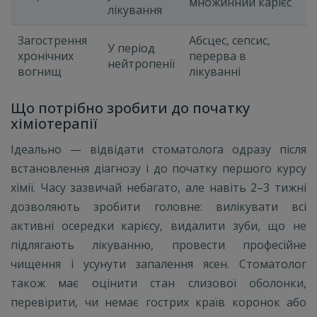
множинний карієс
лікування
Загострення
Абсцес, сепсис,
У період
хронічних
перерва в
нейтропенії
вогнищ
лікуванні
Що потрібно зробити до початку
хіміотерапії
Ідеально — відвідати стоматолога одразу після
встановлення діагнозу і до початку першого курсу
хімії. Часу зазвичай небагато, але навіть 2–3 тижні
дозволяють зробити головне: вилікувати всі
активні осередки карієсу, видалити зуби, що не
підлягають лікуванню, провести професійне
чищення і усунути запалення ясен. Стоматолог
також має оцінити стан слизової оболонки,
перевірити, чи немає гострих країв коронок або