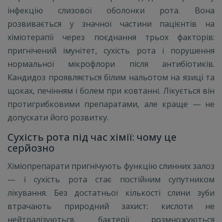
інфекцію слизової оболонки рота. Вона
розвивається у значної частини пацієнтів на
хіміотерапії через поєднання трьох факторів:
пригнічений імунітет, сухість рота і порушення
нормальної мікрофлори після антибіотиків.
Кандидоз проявляється білим нальотом на язиці та
щоках, печінням і болем при ковтанні. Лікується він
протигрибковими препаратами, але краще — не
допускати його розвитку.
Сухість рота під час хімії: чому це
серйозно
Хіміопрепарати пригнічують функцію слинних залоз
— і сухість рота стає постійним супутником
лікування. Без достатньої кількості слини зуби
втрачають природний захист: кислоти не
нейтралізуються, бактерії розмножуються