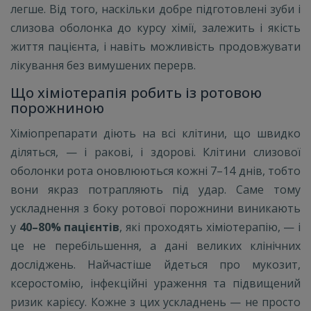
легше. Від того, наскільки добре підготовлені зуби і
слизова оболонка до курсу хімії, залежить і якість
життя пацієнта, і навіть можливість продовжувати
лікування без вимушених перерв.
Що хіміотерапія робить із ротовою
порожниною
Хіміопрепарати діють на всі клітини, що швидко
діляться, — і ракові, і здорові. Клітини слизової
оболонки рота оновлюються кожні 7–14 днів, тобто
вони якраз потрапляють під удар. Саме тому
ускладнення з боку ротової порожнини виникають
у
40–80% пацієнтів
, які проходять хіміотерапію, — і
це не перебільшення, а дані великих клінічних
досліджень. Найчастіше йдеться про мукозит,
ксеростомію, інфекційні ураження та підвищений
ризик карієсу. Кожне з цих ускладнень — не просто