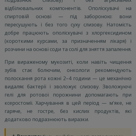
відбілювальних компонентів. Ополіскувачі на
спиртовій основі — під забороною: вони
пересушують і без того суху слизову. Натомість
добре працюють ополіскувачі з хлоргексидином
(короткими курсами, за призначенням лікаря) і
розчини на основі соди та солі для зняття запалення.
При вираженому мукозиті, коли навіть чищення
зубів стає болючим, онкологи рекомендують
полоскання рота кожні 2–4 години — це механічно
видаляє бактерії і зволожує слизову. Зволожуючі
гелі для ротової порожнини допомагають при
ксеростомії. Харчування в цей період — м'яке, не
гаряче, не гостре, без кислих продуктів, які
додатково подразнюють виразки.