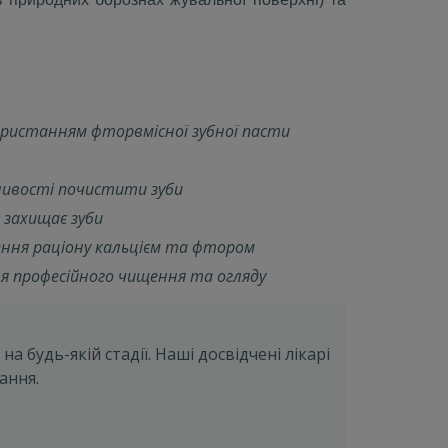
икористанням фторвмісної зубної пасти
жливості почистити зуби
 захищає зуби
ення раціону кальцієм та фтором
для професійного чищення та огляду
а будь-якій стадії. Наші досвідчені лікарі
ання.