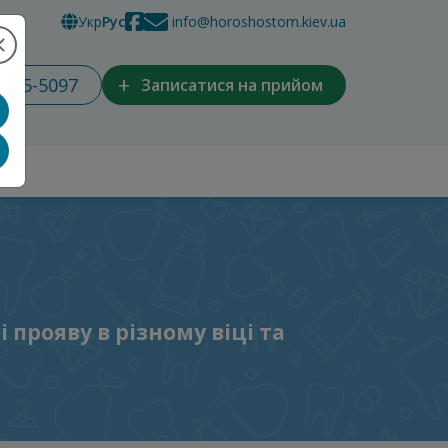
Укр
Рус
info@horoshostom.kiev.ua
+
 965-5097
Записатися на прийом
 прояву в різному віці та