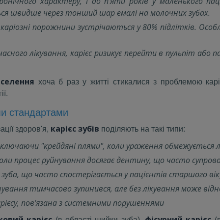
ронічного характеру, і до п'яти років у маленького п
ься швидше через тонший шар емалі на молочних зубах.
аріозні порожнини зустрічаються у 80% підлітків. Особл
асного лікування, карієс ризикує перейти в пульпіт або
аселення
хоча б раз у житті стикалися з проблемою кар
ії.
ми стандартами
карієс зубів
ації здоров'я,
поділяють на такі типи:
ключаючи "крейдяні плями", коли ураження обмежується 
коли процес руйнування досягає дентину, що часто супро
уба, що часто спостерігається у пацієнтів старшого віку
ування тимчасово зупинився, але без лікування може від
рієсу, пов'язана з системними порушеннями
овий карієс
фісурний карієс
(в області шийки зуба),
(в