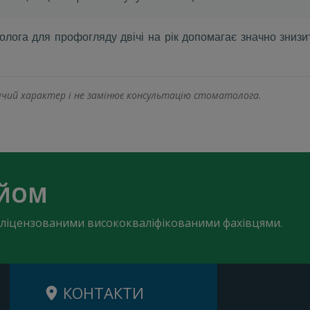
лога для профогляду двічі на рік допомагає значно знизи
омчий характер і не замінює консультацію стоматолога.
ИЙОМ
 є ліцензованими висококваліфікованими фахівцями.
КОНТАКТИ