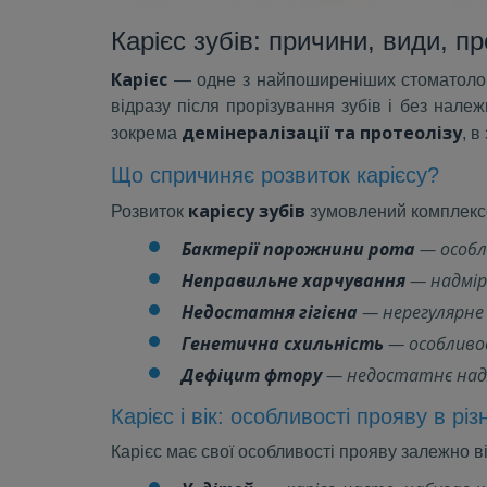
Карієс зубів: причини, види, п
Карієс
— одне з найпоширеніших стоматологіч
відразу після прорізування зубів і без нале
демінералізації та протеолізу
зокрема
, 
Що спричиняє розвиток карієсу?
карієсу зубів
Розвиток
зумовлений комплексо
Бактерії порожнини рота
— особли
Неправильне харчування
— надмірн
Недостатня гігієна
— нерегулярне 
Генетична схильність
— особливос
Дефіцит фтору
— недостатнє надх
Карієс і вік: особливості прояву в різ
Карієс має свої особливості прояву залежно ві