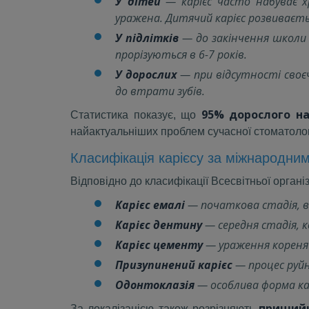
У дітей
— карієс часто набуває х
уражена. Дитячий карієс розвиваєт
У підлітків
— до закінчення школи к
прорізуються в 6-7 років.
У дорослих
— при відсутності своєч
до втрати зубів.
95% дорослого н
Статистика показує, що
найактуальніших проблем сучасної стоматолог
Класифікація карієсу за міжнародни
Відповідно до класифікації Всесвітньої організ
Карієс емалі
— початкова стадія, в
Карієс дентину
— середня стадія, 
Карієс цементу
— ураження кореня з
Призупинений карієс
— процес руйн
Одонтоклазія
— особлива форма ка
пришийк
За локалізацією також розрізняють