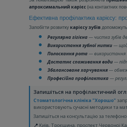
апроксимальний карієс
(на контактних пов
Ефективна профілактика карієсу: про
карієсу зубів
Запобігти розвитку
допоможуть 
Регулярна гігієна
— чистка зубів дв
Використання зубної нитки
— щоде
Полоскання рота
— використання о
Достатнє споживання води
— під
Збалансоване харчування
— обмеже
Професійна профілактика
— регуля
Запишіться на профілактичний огля
Стоматологічна клініка "Хорошо"
запр
використовують сучасні методики та мат
Запишіться на консультацію за телефон
📍
Київ, Троєщина, проспект Червоної Кали