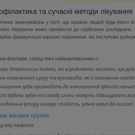
рофілактика та сучасні методи лікування
них захворювань у світі, що вражає людей будь-якого вік
жного лікування може призвести до серйозних ускладнень. 
в зубах формуються каріозні порожнини, які поступово руйную
м факторів, серед яких найважливішими є:
во Streptococcus mutans, які виробляють кислоти, що ру
е споживання цукру та вуглеводів, які є поживним серед
чищення зубів призводить до накопичення зубного нальо
ті будови зубів та складу слини можуть підвищувати ризи
одження фтору знижує стійкість зубної емалі до кислот
них вікових групах
д віку пацієнта: