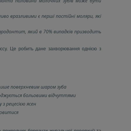
ацієнта половина молочних зубів може бути
иво вразливими є перші постійні моляри, які
 пародонтит, який в 70% випадків призводить
ієсу. Це робить дане захворювання однією з
лише поверхневим шаром зуба
воджується больовими відчуттями
 з рецесією ясен
новитися
 природних борознах жувальної поверхні) та