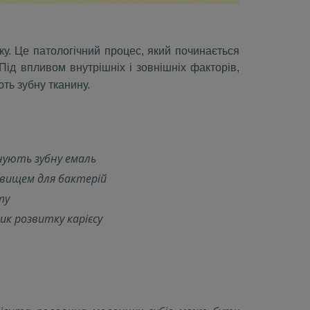
у. Це патологічний процес, який починається
Під впливом внутрішніх і зовнішніх факторів,
ть зубну тканину.
йнують зубну емаль
овищем для бактерій
ту
к розвитку карієсу