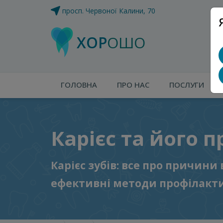
просп. Червоної Калини, 70
ХОР
ОШО
ГОЛОВНА
ПРО НАС
ПОСЛУГИ
Карієс та його 
Карієс зубів: все про причини
ефективні методи профілакт