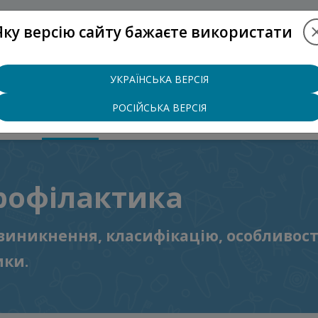
Яку версію сайту бажаєте використати
+38 (097)
УКРАЇНСЬКА ВЕРСІЯ
РОСІЙСЬКА ВЕРСІЯ
ЦІНИ
БЛОГ
КОНТАКТИ
профілактика
 виникнення, класифікацію, особливості
ики.