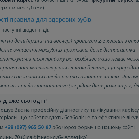
ерхнях між зубами).
сті правила для здорових зубів
наступні щоденні дії:
ічі на день (вранці та ввечері) протягом 2-3 хвилин з в
нне очищення міжзубних проміжків, де не дістає щітка
поліскувачів після прийому їжі, особливо якщо немає мо
тримка оптимального рівня слиновиділення, що природно
ння споживання солодощів та газованих напоїв, збагач
рні візити до стоматолога (не рідше двох разів на рік) 
д вже сьогодні!
ошує Вас на професійну діагностику та лікування карієсу н
еріали, що забезпечують безболісне та ефективне лікув
ом
+38 (097) 965-50-97
або через форму на нашому сайті.
ни, 70 (біля фітнес клубу Атлетіко)