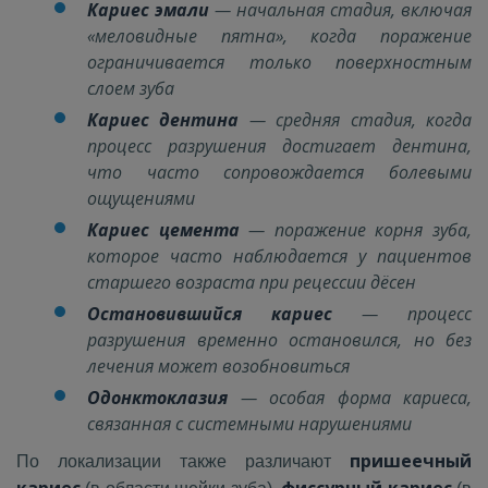
Кариес эмали
— начальная стадия, включая
«меловидные пятна», когда поражение
ограничивается только поверхностным
слоем зуба
Кариес дентина
— средняя стадия, когда
процесс разрушения достигает дентина,
что часто сопровождается болевыми
ощущениями
Кариес цемента
— поражение корня зуба,
которое часто наблюдается у пациентов
старшего возраста при рецессии дёсен
Остановившийся кариес
— процесс
разрушения временно остановился, но без
лечения может возобновиться
Одонктоклазия
— особая форма кариеса,
связанная с системными нарушениями
пришеечный
По локализации также различают
кариес
фиссурный кариес