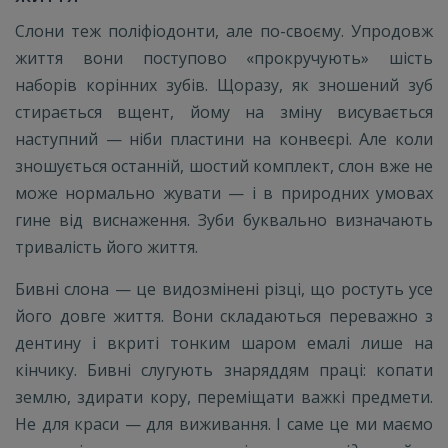
Слони теж поліфіодонти, але по-своєму. Упродовж
життя вони поступово «прокручують» шість
наборів корінних зубів. Щоразу, як зношений зуб
стирається вщент, йому на зміну висувається
наступний — ніби пластини на конвеєрі. Але коли
зношується останній, шостий комплект, слон вже не
може нормально жувати — і в природних умовах
гине від виснаження. Зуби буквально визначають
тривалість його життя.
Бивні слона — це видозмінені різці, що ростуть усе
його довге життя. Вони складаються переважно з
дентину і вкриті тонким шаром емалі лише на
кінчику. Бивні слугують знаряддям праці: копати
землю, здирати кору, переміщати важкі предмети.
Не для краси — для виживання. І саме це ми маємо