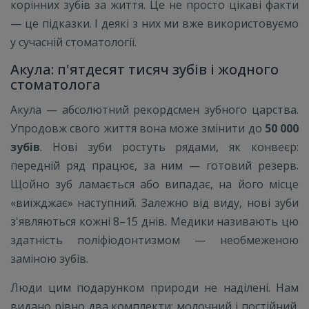
корінних зубів за життя. Це не просто цікаві факти
— це підказки. І деякі з них ми вже використовуємо
у сучасній стоматології.
Акула: п'ятдесят тисяч зубів і жодного
стоматолога
Акула — абсолютний рекордсмен зубного царства.
Упродовж свого життя вона може змінити до
50 000
зубів
. Нові зуби ростуть рядами, як конвеєр:
передній ряд працює, за ним — готовий резерв.
Щойно зуб ламається або випадає, на його місце
«виїжджає» наступний. Залежно від виду, нові зуби
з'являються кожні 8–15 днів. Медики називають цю
здатність поліфіодонтизмом — необмеженою
заміною зубів.
Люди цим подарунком природи не наділені. Нам
видано рівно два комплекти: молочний і постійний.