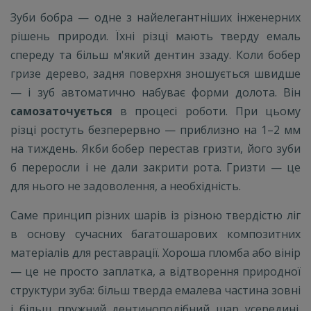
Зуби бобра — одне з найелегантніших інженерних
рішень природи. Їхні різці мають тверду емаль
спереду та більш м'який дентин ззаду. Коли бобер
гризе дерево, задня поверхня зношується швидше
— і зуб автоматично набуває форми долота. Він
самозаточується
в процесі роботи. При цьому
різці ростуть безперервно — приблизно на 1–2 мм
на тиждень. Якби бобер перестав гризти, його зуби
б переросли і не дали закрити рота. Гризти — це
для нього не задоволення, а необхідність.
Саме принцип різних шарів із різною твердістю ліг
в основу сучасних багатошарових композитних
матеріалів для реставрації. Хороша пломба або вінір
— це не просто заплатка, а відтворення природної
структури зуба: більш тверда емалева частина зовні
і більш пружний дентиноподібний шар усередині.