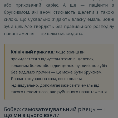
або прихований карієс. А ще — пацієнти з
бруксизмом, які вночі стискають щелепи з такою
силою, що буквально з'їдають власну емаль. Зовні
зуби цілі. Але твердість без правильного розподілу
навантаження — це шлях смілоодона.
Клінічний приклад:
якщо вранці ви
прокидаєтеся з відчуттям втоми в щелепах,
головним болем або підвищеною чутливістю зубів
без видимих причин — це може бути бруксизм.
Розвантажувальна капа, виготовлена
індивідуально, допомагає захистити емаль від
такого непомітного, але руйнівного навантаження.
Бобер: самозаточувальний різець — і
що ми з цього взяли