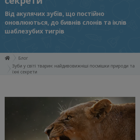
секрети
Від акулячих зубів, що постійно
оновлюються, до бивнів слонів та іклів
шаблезубих тигрів
Блог
Зуби у світі тварин: найдивовижніші посмішки природи та
їхні секрети