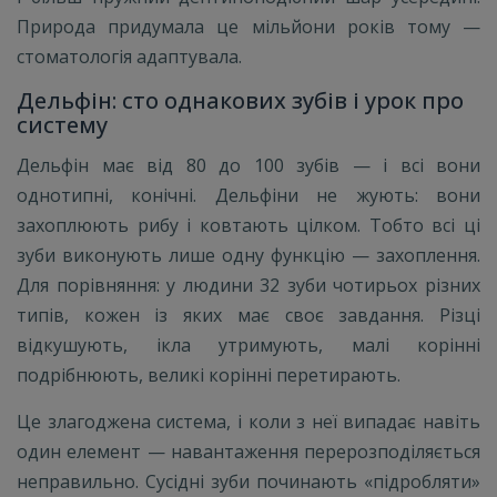
Природа придумала це мільйони років тому —
стоматологія адаптувала.
Дельфін: сто однакових зубів і урок про
систему
Дельфін має від 80 до 100 зубів — і всі вони
однотипні, конічні. Дельфіни не жують: вони
захоплюють рибу і ковтають цілком. Тобто всі ці
зуби виконують лише одну функцію — захоплення.
Для порівняння: у людини 32 зуби чотирьох різних
типів, кожен із яких має своє завдання. Різці
відкушують, ікла утримують, малі корінні
подрібнюють, великі корінні перетирають.
Це злагоджена система, і коли з неї випадає навіть
один елемент — навантаження перерозподіляється
неправильно. Сусідні зуби починають «підробляти»