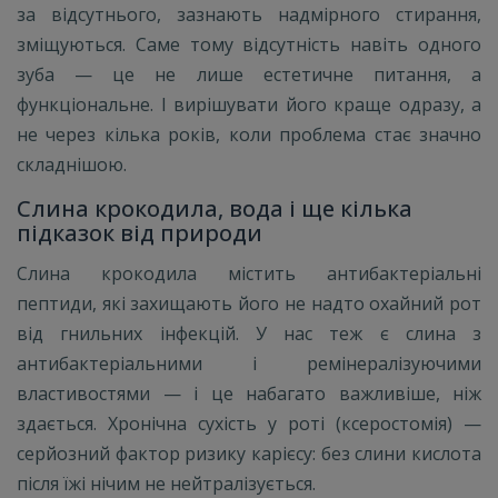
за відсутнього, зазнають надмірного стирання,
зміщуються. Саме тому відсутність навіть одного
зуба — це не лише естетичне питання, а
функціональне. І вирішувати його краще одразу, а
не через кілька років, коли проблема стає значно
складнішою.
Слина крокодила, вода і ще кілька
підказок від природи
Слина крокодила містить антибактеріальні
пептиди, які захищають його не надто охайний рот
від гнильних інфекцій. У нас теж є слина з
антибактеріальними і ремінералізуючими
властивостями — і це набагато важливіше, ніж
здається. Хронічна сухість у роті (ксеростомія) —
серйозний фактор ризику карієсу: без слини кислота
після їжі нічим не нейтралізується.