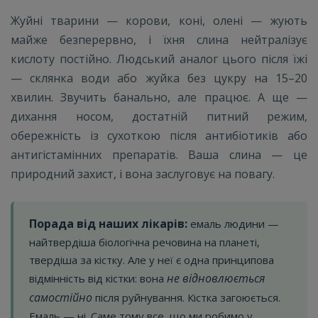
Жуйні тварини — корови, коні, олені — жують
майже безперервно, і їхня слина нейтралізує
кислоту постійно. Людський аналог цього після їжі
— склянка води або жуйка без цукру на 15–20
хвилин. Звучить банально, але працює. А ще —
дихання носом, достатній питний режим,
обережність із сухоткою після антибіотиків або
антигістамінних препаратів. Ваша слина — це
природний захист, і вона заслуговує на повагу.
Порада від наших лікарів:
емаль людини —
найтвердіша біологічна речовина на планеті,
твердіша за кістку. Але у неї є одна принципова
не відновлюється
відмінність від кістки: вона
самостійно
після руйнування. Кістка загоюється.
Емаль — ні. Саме тому все, що ми робимо у