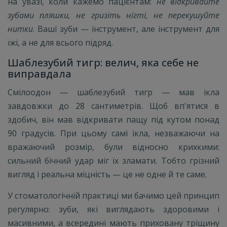
на увазі, коли кажемо пацієнтам:
не відкривайте
зубами пляшки, не гризіть нігті, не перекушуйте
нитки
. Ваші зуби — інструмент, але інструмент для
їжі, а не для всього підряд.
Шаблезубий тигр: велич, яка себе не
виправдала
Смілоодон — шаблезубий тигр — мав ікла
завдовжки до 28 сантиметрів. Щоб вп'ятися в
здобич, він мав відкривати пащу під кутом понад
90 градусів. При цьому самі ікла, незважаючи на
вражаючий розмір, були відносно крихкими:
сильний бічний удар міг їх зламати. Тобто грізний
вигляд і реальна міцність — це не одне й те саме.
У стоматологічній практиці ми бачимо цей принцип
регулярно: зуби, які виглядають здоровими і
масивними, а всередині мають приховану тріщину