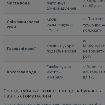
✅ Основни
Чиста вода
підтримує
напій дня
слиновиділення
⚠️ Пити чер
Кислі,
Свіжовичавлені
розм'якшують
трубочку, н
соки
емаль
полоскати
❌
Кислі + цукор =
Мінімізуват
Газовані напої
подвійна ерозія
не тримати
роті
Слабколужна,
✅ Хороша
Кокосова вода
містить
альтернат
мінерали
влітку
Сонце, губи та захист: про що забувають
навіть стоматологи
Про сонцезахисний крем для шкіри знають усі. Але