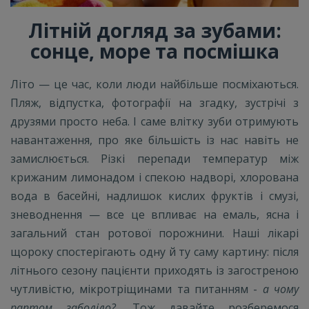
Літній догляд за зубами:
сонце, море та посмішка
Літо — це час, коли люди найбільше посміхаються.
Пляж, відпустка, фотографії на згадку, зустрічі з
друзями просто неба. І саме влітку зуби отримують
навантаження, про яке більшість із нас навіть не
замислюється. Різкі перепади температур між
крижаним лимонадом і спекою надворі, хлорована
вода в басейні, надлишок кислих фруктів і смузі,
зневоднення — все це впливає на емаль, ясна і
загальний стан ротової порожнини. Наші лікарі
щороку спостерігають одну й ту саму картину: після
літнього сезону пацієнти приходять із загостреною
чутливістю, мікротріщинами та питанням -
а чому
раптом заболіло?
. Тож давайте розберемося