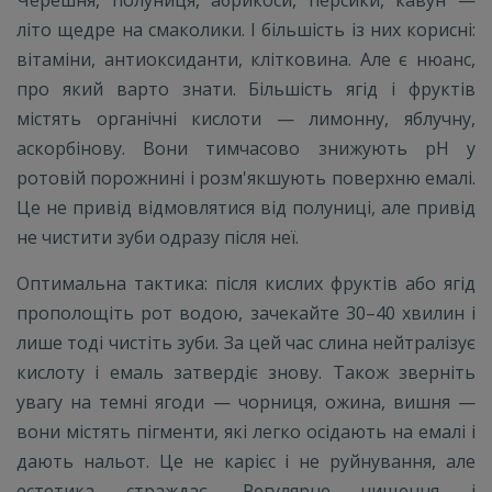
літо щедре на смаколики. І більшість із них корисні:
вітаміни, антиоксиданти, клітковина. Але є нюанс,
про який варто знати. Більшість ягід і фруктів
містять органічні кислоти — лимонну, яблучну,
аскорбінову. Вони тимчасово знижують pH у
ротовій порожнині і розм'якшують поверхню емалі.
Це не привід відмовлятися від полуниці, але привід
не чистити зуби одразу після неї.
Оптимальна тактика: після кислих фруктів або ягід
прополощіть рот водою, зачекайте 30–40 хвилин і
лише тоді чистіть зуби. За цей час слина нейтралізує
кислоту і емаль затвердіє знову. Також зверніть
увагу на темні ягоди — чорниця, ожина, вишня —
вони містять пігменти, які легко осідають на емалі і
дають нальот. Це не карієс і не руйнування, але
естетика страждає. Регулярне чищення і