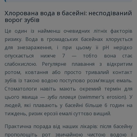
Хлорована вода в басейні: несподіваний
ворог зубів
Це один із найменш очевидних літніх факторів
ризику. Вода в громадських басейнах хлорується
для знезараження, і при цьому її pH нерідко
опускається нижче 7 — тобто вона стає
слабокислою. Регулярне плавання з відкритим
ротом, ковтання або просто тривалий контакт
зубів із такою водою поступово розм'якшує емаль.
Стоматологи навіть мають окремий термін для
цього явища —
зуби плавця
(swimmer's erosion). У
людей, які плавають у басейні більше 6 годин на
тиждень, ризик ерозії емалі суттєво вищий.
Практична порада від наших лікарів: після басейну
прополощіть рот звичайною чистою водою і