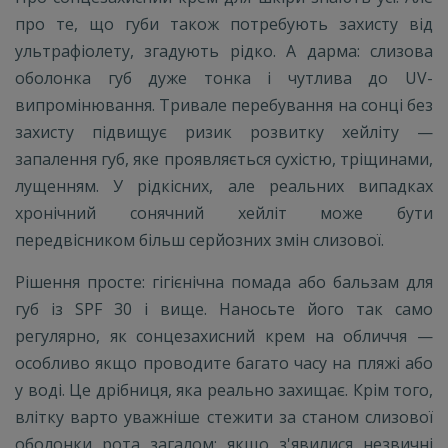
про те, що губи також потребують захисту від
ультрафіолету, згадують рідко. А дарма: слизова
оболонка губ дуже тонка і чутлива до UV-
випромінювання. Тривале перебування на сонці без
захисту підвищує ризик розвитку хейліту —
запалення губ, яке проявляється сухістю, тріщинами,
лущенням. У рідкісних, але реальних випадках
хронічний сонячний хейліт може бути
передвісником більш серйозних змін слизової.
Рішення просте: гігієнічна помада або бальзам для
губ із SPF 30 і вище. Наносьте його так само
регулярно, як сонцезахисний крем на обличчя —
особливо якщо проводите багато часу на пляжі або
у воді. Це дрібниця, яка реально захищає. Крім того,
влітку варто уважніше стежити за станом слизової
оболонки рота загалом: якщо з'явилися незвичні