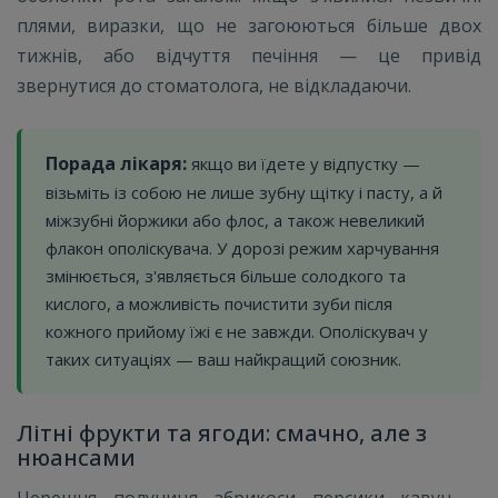
плями, виразки, що не загоюються більше двох
тижнів, або відчуття печіння — це привід
звернутися до стоматолога, не відкладаючи.
Порада лікаря:
якщо ви їдете у відпустку —
візьміть із собою не лише зубну щітку і пасту, а й
міжзубні йоржики або флос, а також невеликий
флакон ополіскувача. У дорозі режим харчування
змінюється, з'являється більше солодкого та
кислого, а можливість почистити зуби після
кожного прийому їжі є не завжди. Ополіскувач у
таких ситуаціях — ваш найкращий союзник.
Літні фрукти та ягоди: смачно, але з
нюансами
Черешня, полуниця, абрикоси, персики, кавун —