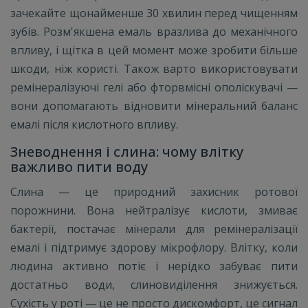
зачекайте щонайменше 30 хвилин перед чищенням
зубів. Розм'якшена емаль вразлива до механічного
впливу, і щітка в цей момент може зробити більше
шкоди, ніж користі. Також варто використовувати
ремінералізуючі гелі або фторвмісні ополіскувачі —
вони допомагають відновити мінеральний баланс
емалі після кислотного впливу.
Зневоднення і слина: чому влітку
важливо пити воду
Слина — це природний захисник ротової
порожнини. Вона нейтралізує кислоти, змиває
бактерії, постачає мінерали для ремінералізації
емалі і підтримує здорову мікрофлору. Влітку, коли
людина активно потіє і нерідко забуває пити
достатньо води, слиновиділення знижується.
Сухість у роті — це не просто дискомфорт, це сигнал