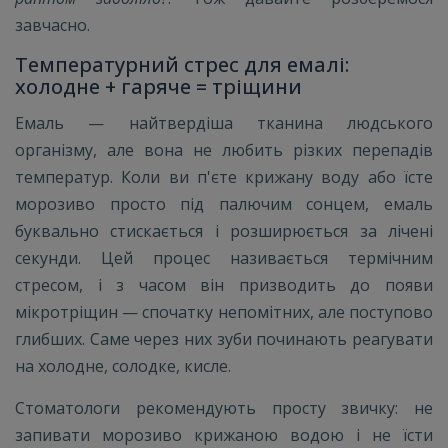
завчасно.
Температурний стрес для емалі:
холодне + гаряче = тріщини
Емаль — найтвердіша тканина людського
організму, але вона не любить різких перепадів
температур. Коли ви п'єте крижану воду або їсте
морозиво просто під палючим сонцем, емаль
буквально стискається і розширюється за лічені
секунди. Цей процес називається термічним
стресом, і з часом він призводить до появи
мікротріщин — спочатку непомітних, але поступово
глибших. Саме через них зуби починають реагувати
на холодне, солодке, кисле.
Стоматологи рекомендують просту звичку: не
запивати морозиво крижаною водою і не їсти