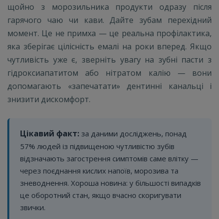
щойно з морозильника продукти одразу після
гарячого чаю чи кави. Дайте зубам перехідний
момент. Це не примха — це реальна профілактика,
яка зберігає цілісність емалі на роки вперед. Якщо
чутливість уже є, зверніть увагу на зубні пасти з
гідроксиапатитом або нітратом калію — вони
допомагають «запечатати» дентинні канальці і
знизити дискомфорт.
Цікавий факт:
за даними досліджень, понад
57% людей із підвищеною чутливістю зубів
відзначають загострення симптомів саме влітку —
через поєднання кислих напоїв, морозива та
зневоднення. Хороша новина: у більшості випадків
це оборотний стан, якщо вчасно скоригувати
звички.