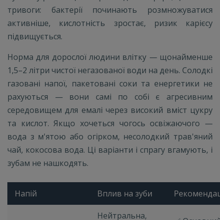
тривоги: бактерії починають розмножуватися
активніше, кислотність зростає, ризик карієсу
підвищується.
Норма для дорослої людини влітку — щонайменше
1,5–2 літри чистої негазованої води на день. Солодкі
газовані напої, пакетовані соки та енергетики не
рахуються — вони самі по собі є агресивним
середовищем для емалі через високий вміст цукру
та кислот. Якщо хочеться чогось освіжаючого —
вода з м'ятою або огірком, несолодкий трав'яний
чай, кокосова вода. Ці варіанти і спрагу вгамують, і
зубам не нашкодять.
Напій
Вплив на зуби
Рекомендац
Нейтральна,