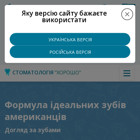
Укр
Рус
Яку версію сайту бажаєте
використати
ХОР
ОШО
+
Записатися на прийом
УКРАЇНСЬКА ВЕРСІЯ
+38 (097) 965-5097
РОСІЙСЬКА ВЕРСІЯ
СТОМАТОЛОГІЯ
"ХОРОШО"
Формула ідеальних зубів
американців
Догляд за зубами