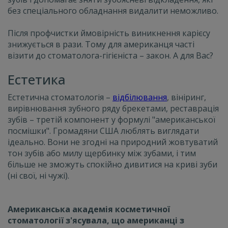
без спеціального обладнання видалити неможливо.
Після профчистки ймовірність виникнення карієсу
знижується в рази. Тому для американця часті
візити до стоматолога-гігієніста
–
закон. А для Вас?
Естетика
Естетична стоматологія
–
відбілювання
, вініринг,
вирівнювання зубного ряду брекетами, реставрація
зубів
–
третій компонент у формулі "американської
посмішки". Громадяни США люблять виглядати
ідеально. Вони не згодні на природний жовтуватий
тон зубів або милу щербинку між зубами, і тим
більше не зможуть спокійно дивитися на криві зуби
(ні свої, ні чужі)
.
Американська академія косметичної
стоматології з'ясувала, що американці з