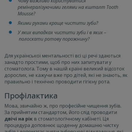
Чому важливо користуватися
ремінералізуючими гелями на кшталт Tooth
Mousse?
Якими рухами краще чистити зуби?
У яких випадках чистити зуби і в яких
–
полоскати ротову порожнину?
Для української ментальності всі ці речі здаються
занадто простими, щоб про них запитувати у
стоматолога. Тому в нашій країні великий відсоток
дорослих, не кажучи вже про дітей, які не знають, як
правильно і технічно проводити гігієну рота.
Профілактика
Мова, звичайно ж, про професійне чищення зубів.
За прийнятим стандартом, його слід проводити
двічі на рік
в стоматологічному кабінеті. Ця
процедура доповнює щоденну домашню чистку
зубів і допомагає зняти зубоясневі відкладення, які