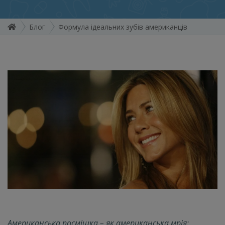
Блог
Формула ідеальних зубів американців
Американська посмішка
–
як американська мрія: