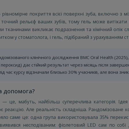
івномірне покриття всієї поверхні зуба, включно з між
точний рельєф ваших зубів, тому гель може витікати і
и тканинами викликає подразнення та хімічний опік с
тком у стоматолога, і гель, підібраний з урахуванням ст
домізованого клінічного дослідження BMC Oral Health (2025),
пероксид) дає стійкий результат через місяць після заверше
 під час курсу відзначали близько 30% учасників, але вона зни
а допомога?
 це, мабуть, найбільш суперечлива категорія. Ідея 
є реакцію. Але реальність складніша. Рандомізоване 
ряло саме це: одна група використовувала 35% переки
 виявився несподіваним: фіолетовий LED сам по собі