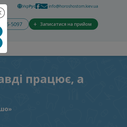
Укр
Рус
info@horoshostom.kiev.ua
+
 965-5097
Записатися на прийом
авді працює, а
ошо»