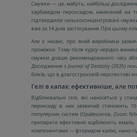
Смужки — це, мабуть, найбільш досліджен
карбамідом пероксидом, нанесений на то
підтвердили: низькоконцентровані смужки 
вже за 14 днів застосування. При цьому кіл
Але є нюанс, про який виробники зазви
проміжки. Тому після курсу нерідко виник
смужки довше рекомендованого часу або 
Дослідження з
Journal of Dentistry
(2025) пок
білків, що в довгостроковій перспективі зн
Гелі в капах: ефективніше, але п
Відбілювальні гелі, які наносяться у ст
пероксиду в них зазвичай становить 10
популярних систем (Opalescence, Zoom Nite
препарати ефективно відбілюють емаль, 
компонентами — фторидом калію, нано-гі