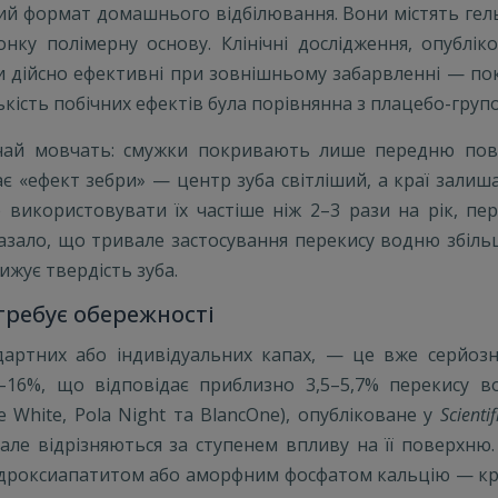
ий формат домашнього відбілювання. Вони містять гель
нку полімерну основу. Клінічні дослідження, опублік
дійсно ефективні при зовнішньому забарвленні — пока
ькість побічних ефектів була порівнянна з плацебо-груп
чай мовчать: смужки покривають лише передню пове
ає «ефект зебри» — центр зуба світліший, а краї зали
використовувати їх частіше ніж 2–3 рази на рік, пе
азало, що тривале застосування перекису водню збільшу
ижує твердість зуба.
отребує обережності
андартних або індивідуальних капах, — це вже серйоз
–16%, що відповідає приблизно 3,5–5,7% перекису в
 White, Pola Night та BlancOne), опубліковане у
Scienti
але відрізняються за ступенем впливу на її поверхню
дроксиапатитом або аморфним фосфатом кальцію — кращ