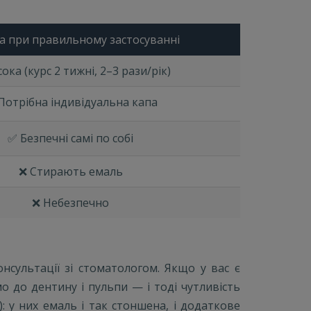
а при правильному застосуванні
ока (курс 2 тижні, 2–3 рази/рік)
 Потрібна індивідуальна капа
✅ Безпечні самі по собі
❌ Стирають емаль
❌ Небезпечно
нсультації зі стоматологом. Якщо у вас є
о до дентину і пульпи — і тоді чутливість
: у них емаль і так стоншена, і додаткове