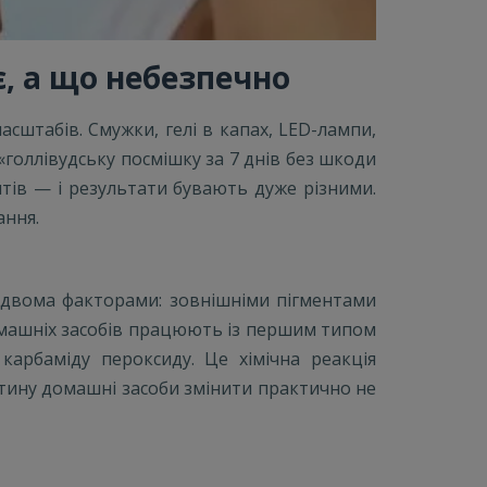
, а що небезпечно
асштабів. Смужки, гелі в капах, LED-лампи,
«голлівудську посмішку за 7 днів без шкоди
нтів — і результати бувають дуже різними.
ання.
я двома факторами: зовнішніми пігментами
домашніх засобів працюють із першим типом
арбаміду пероксиду. Це хімічна реакція
ентину домашні засоби змінити практично не