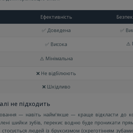
Ефективність
Безпек
✅ Доведена
✅ Вис
⚠️
✅ Висока
⚠️ Мінімальна
❌ Не відбілюють
❌ Шкідливо
алі не підходить
лювання — навіть найм'якше — краще відкласти до ко
олені шийки зубів, перекис водню буде проникати прям
 стосується людей із бруксизмом (скреготінням зубами)