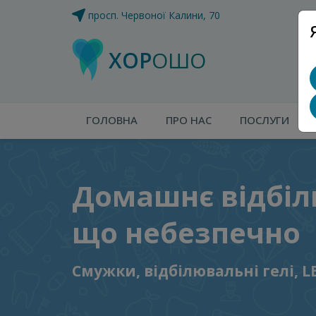
просп. Червоної Калини, 70
ХОР
ОШО
ГОЛОВНА
ПРО НАС
ПОСЛУГИ
Домашнє відбілю
що небезпечно
Смужки, відбілювальні гелі, 