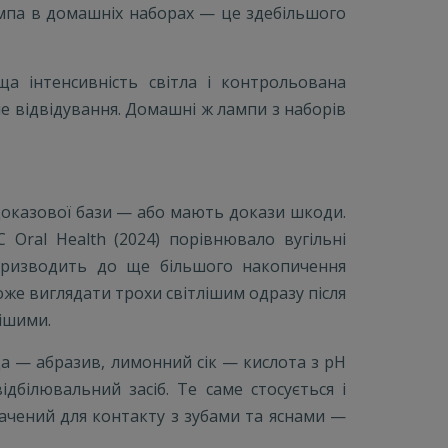
ампа в домашніх наборах — це здебільшого
ща інтенсивність світла і контрольована
е відвідування. Домашні ж лампи з наборів
доказової бази — або мають докази шкоди.
Oral Health (2024) порівнювало вугільні
у призводить до ще більшого накопичення
оже виглядати трохи світлішим одразу після
вішими.
 — абразив, лимонний сік — кислота з pH
білювальний засіб. Те саме стосується і
ачений для контакту з зубами та яснами —