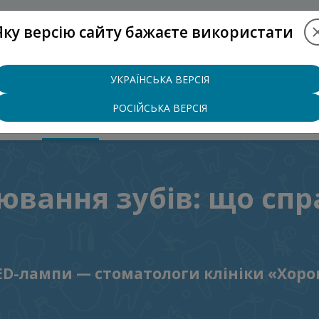
Яку версію сайту бажаєте використати
+38 (097)
УКРАЇНСЬКА ВЕРСІЯ
РОСІЙСЬКА ВЕРСІЯ
ЦІНИ
БЛОГ
КОНТАКТИ
вання зубів: що спр
LED-лампи — стоматологи клініки «Хор