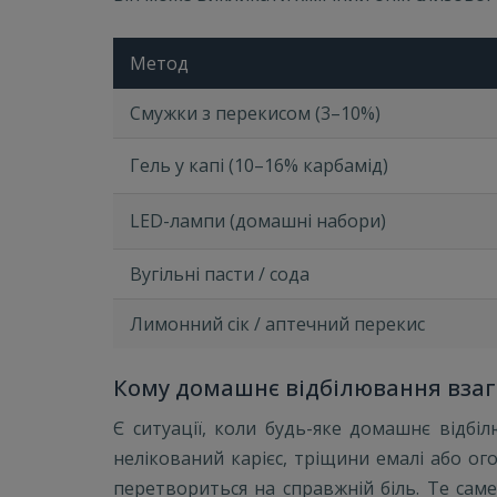
Метод
Смужки з перекисом (3–10%)
Гель у капі (10–16% карбамід)
LED-лампи (домашні набори)
Вугільні пасти / сода
Лимонний сік / аптечний перекис
Кому домашнє відбілювання взаг
Є ситуації, коли будь-яке домашнє відбі
нелікований карієс, тріщини емалі або ог
перетвориться на справжній біль. Те саме