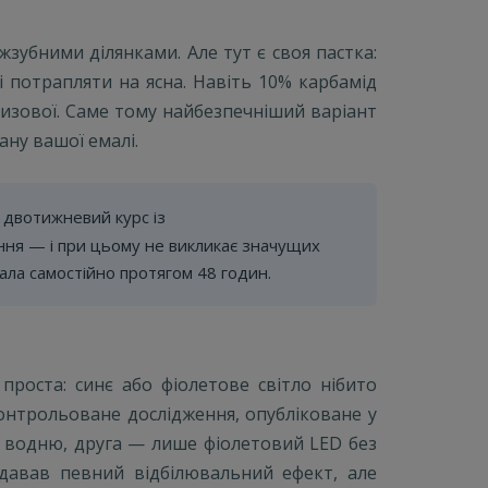
зубними ділянками. Але тут є своя пастка:
 потрапляти на ясна. Навіть 10% карбамід
лизової. Саме тому найбезпечніший варіант
ану вашої емалі.
 двотижневий курс із
ння — і при цьому не викликає значущих
кала самостійно протягом 48 годин.
проста: синє або фіолетове світло нібито
контрольоване дослідження, опубліковане у
с водню, друга — лише фіолетовий LED без
 давав певний відбілювальний ефект, але