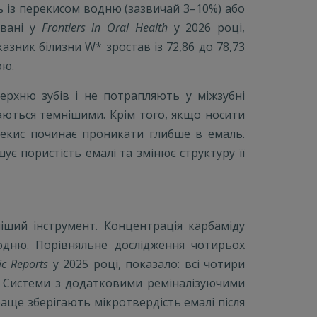
 із перекисом водню (зазвичай 3–10%) або
овані у
Frontiers in Oral Health
у 2026 році,
зник білизни W* зростав із 72,86 до 78,73
ою.
рхню зубів і не потрапляють у міжзубні
шаються темнішими. Крім того, якщо носити
рекис починає проникати глибше в емаль.
є пористість емалі та змінює структуру її
ніший інструмент. Концентрація карбаміду
одню. Порівняльне дослідження чотирьох
fic Reports
у 2025 році, показало: всі чотири
. Системи з додатковими реміналізуючими
е зберігають мікротвердість емалі після