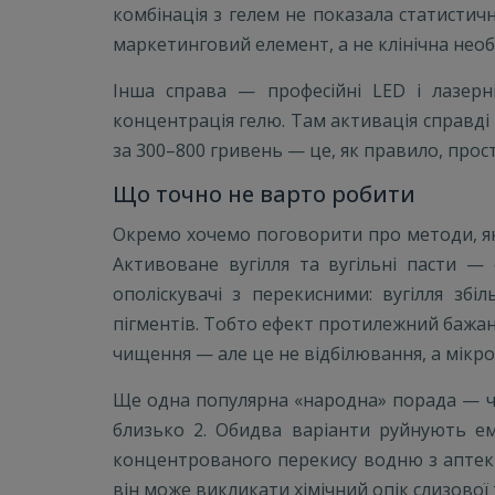
комбінація з гелем не показала статисти
маркетинговий елемент, а не клінічна необх
Інша справа — професійні LED і лазерні
концентрація гелю. Там активація справді
за 300–800 гривень — це, як правило, прос
Що точно не варто робити
Окремо хочемо поговорити про методи, як
Активоване вугілля та вугільні пасти —
ополіскувачі з перекисними: вугілля зб
пігментів. Тобто ефект протилежний бажано
чищення — але це не відбілювання, а мікро
Ще одна популярна «народна» порада — ч
близько 2. Обидва варіанти руйнують ем
концентрованого перекису водню з аптеки
він може викликати хімічний опік слизової 