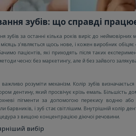
ання зубів: що справді працює
 зубів за останні кілька років виріс до неймовірних м
 місяць з'являється щось нове, і кожен виробник обіцяє 
бачимо пацієнтів, які приходять після таких експериме
тоди чесно: без маркетингу, але й без зайвого залякув
 важливо розуміти механізм. Колір зубів визначаєтьс
льором дентину, який просвічує крізь емаль. Більшість 
неві пігменти за допомогою перекису водню або к
и барвників, і зуб стає світлішим. Внутрішній колір д
оцедура з вищою концентрацією діючої речовини.
ярніший вибір