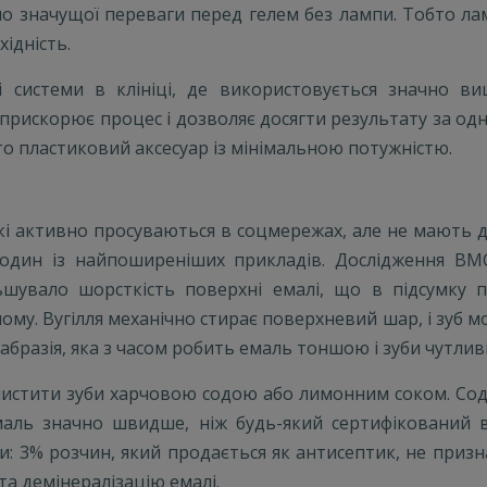
чно значущої переваги перед гелем без лампи. Тобто л
ідність.
 системи в клініці, де використовується значно ви
 прискорює процес і дозволяє досягти результату за одн
то пластиковий аксесуар із мінімальною потужністю.
і активно просуваються в соцмережах, але не мають 
 один із найпоширеніших прикладів. Дослідження BMC 
ільшувало шорсткість поверхні емалі, що в підсумк
му. Вугілля механічно стирає поверхневий шар, і зуб м
абразія, яка з часом робить емаль тоншою і зуби чутли
истити зуби харчовою содою або лимонним соком. Сода
аль значно швидше, ніж будь-який сертифікований від
: 3% розчин, який продається як антисептик, не призн
та демінералізацію емалі.