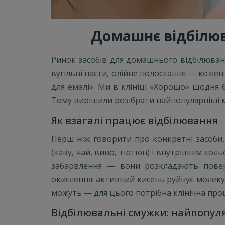
Домашнє відбілюв
Ринок засобів для домашнього відбілювання
вугільні пасти, олійне полоскання — кожен
для емалі». Ми в клініці «Хорошо» щодня 
Тому вирішили розібрати найпопулярніші ме
Як взагалі працює відбілювання
Перш ніж говорити про конкретні засоби,
(каву, чай, вино, тютюн) і внутрішнім ко
забарвлення — вони розкладають поверх
окислення: активний кисень руйнує молекул
можуть — для цього потрібна клінічна пр
Відбілювальні смужки: найпопул