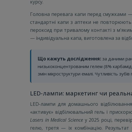
курсу.
Головна перевага капи перед смужками — р
стандартні капи з аптеки не повторюють 
пероксид при тривалому контакті з м'яким
— індивідуальна капа, виготовлена за відби
Що кажуть дослідження:
за даними ран
низькоконцентрованим гелем (8% карбамід 
змін мікроструктури емалі. Чутливість зубів
LED-лампи: маркетинг чи реальн
LED-лампи для домашнього відбілювання —
«активує» відбілювальний гель і прискорю
Lasers in Medical Science
у 2025 році, переві
гелю, третя — їх комбінацію. Результат