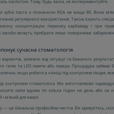
аль кислотою. Тому, будь ласка, не експериментуйте.
 зубні пасти з позначкою RDA не вище 80. Вони м'я
 тижнів регулярного використання. Також існують спеціал
високу концентрацію перекису карбаміду і при пр
і засоби можуть прибрати лише поверхневе забарвлен
понує сучасна стоматологія
 варіантів, залежно від ситуації та бажаного результ
го гелю та LED-лампи або лазера. Процедура займає б
безпечно, якщо робити в клініці під контролем лікаря, як
д контролем стоматолога. Ми виготовляємо індивідуал
носите капи вдома по кілька годин на день або на ні
 і м'який для емалі.
у — це банальна професійна чистка. Ви здивуєтесь, скі