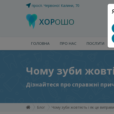
просп. Червоної Калини, 70
ХОР
ОШО
ГОЛОВНА
ПРО НАС
ПОСЛУГИ
Чому зуби жовті
Дізнайтеся про справжні причи
Блог
Чому зуби жовтіють і як це виправ