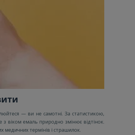
вити
люйтеся — ви не самотні. За статистикою,
е з віком емаль природно змінює відтінок.
их медичних термінів і страшилок.