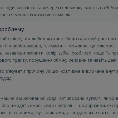
 люди, які п'ють каву через соломинку, мають на 30% ме
просто менше контактує з емаллю.
проблему
 серйозніше, ніж любов до кави. Якщо один зуб рапто
овтіти нерівномірно, плямами — можливо, це флюороз, 
ь назавжди змінити колір зубів, особливо якщо їх пр
го тракту, порушення обміну речовин та навіть деякі 
рто з'ясувати причину. Якщо жовтизна викликана внут
ідхід.
ашнє відбілювання: сода, активоване вугілля, лимон
 або шкодять емалі. Сода і вугілля — це абразиви, які 
, але й тоншими, чутливішими, а згодом жовтіють ще