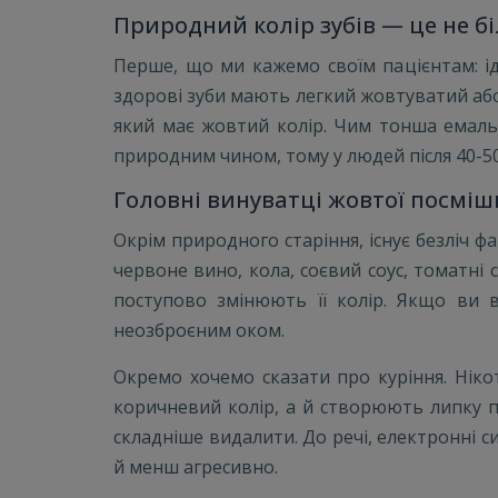
Природний колір зубів — це не б
Перше, що ми кажемо своїм пацієнтам: іде
здорові зуби мають легкий жовтуватий або
який має жовтий колір. Чим тонша емаль
природним чином, тому у людей після 40-50 р
Головні винуватці жовтої посміш
Окрім природного старіння, існує безліч фа
червоне вино, кола, соєвий соус, томатні 
поступово змінюють її колір. Якщо ви 
неозброєним оком.
Окремо хочемо сказати про куріння. Ніко
коричневий колір, а й створюють липку пл
складніше видалити. До речі, електронні с
й менш агресивно.