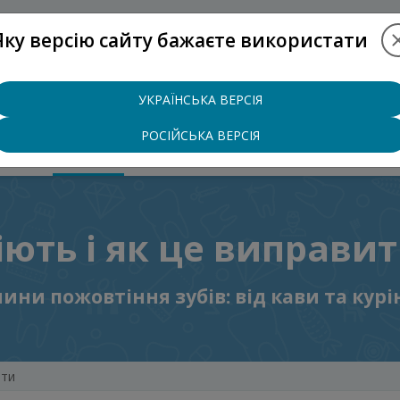
Яку версію сайту бажаєте використати
+38 (097)
УКРАЇНСЬКА ВЕРСІЯ
РОСІЙСЬКА ВЕРСІЯ
ЦІНИ
БЛОГ
КОНТАКТИ
ють і як це виправи
ни пожовтіння зубів: від кави та курі
ити