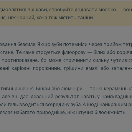
дмовлятися від кави, спробуйте додавати молоко — воно
е, ніж чорний, хоча теж містить таніни.
ілювання безсиле. Якщо зуби потемніли через прийом тет
дістане. Те саме стосується флюорозу — білих або кор
я протипоказане, бо може спричинити сильну чутливі
овані каріозні порожнини, тріщини емалі або запален
ивні рішення. Вініри або люмініри — тонкі керамічні н
 але він дає ідеальний результат навіть у найскладніш
оли гель вводиться всередину зуба. А іноді найкращим 
глядає набагато природніше, ніж штучна білосніжність.