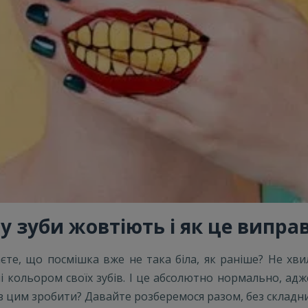
у зуби жовтіють і як це випра
єте, що посмішка вже не така біла, як раніше? Не хви
кольором своїх зубів. І це абсолютно нормально, адж
із цим зробити? Давайте розберемося разом, без складн