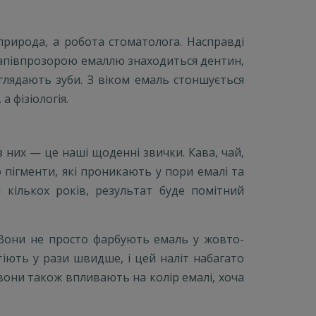
 природа, а робота стоматолога. Насправді
 напівпрозорою емаллю знаходиться дентин,
лядають зуби. З віком емаль стоншується
а фізіологія.
із них — це наші щоденні звички. Кава, чай,
о пігменти, які проникають у пори емалі та
кількох років, результат буде помітний
. Вони не просто фарбують емаль у жовто-
тіють у рази швидше, і цей наліт набагато
 вони також впливають на колір емалі, хоча