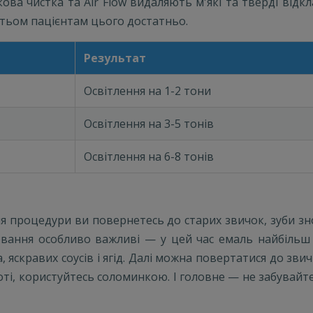
кова чистка та Air Flow видаляють м'які та тверді відк
атьом пацієнтам цього достатньо.
Результат
Освітлення на 1-2 тони
Освітлення на 3-5 тонів
Освітлення на 6-8 тонів
ля процедури ви повернетесь до старих звичок, зуби з
лювання особливо важливі — у цей час емаль найбільш
на, яскравих соусів і ягід. Далі можна повертатися до зв
оті, користуйтесь соломинкою. І головне — не забувайте 