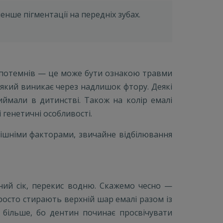
нше пігментації на передніх зубах.
во потемнів — це може бути ознакою травми
який виникає через надлишок фтору. Деякі
иймали в дитинстві. Також на колір емалі
генетичні особливості.
рішніми факторами, звичайне відбілювання
ний сік, перекис водню. Скажемо чесно —
просто стирають верхній шар емалі разом із
 більше, бо дентин починає просвічувати