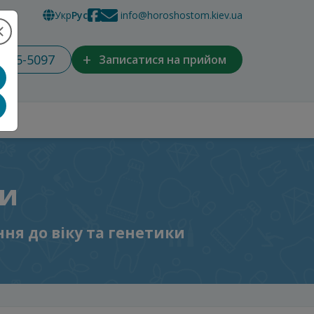
Укр
Рус
info@horoshostom.kiev.ua
+
 965-5097
Записатися на прийом
ти
ння до віку та генетики