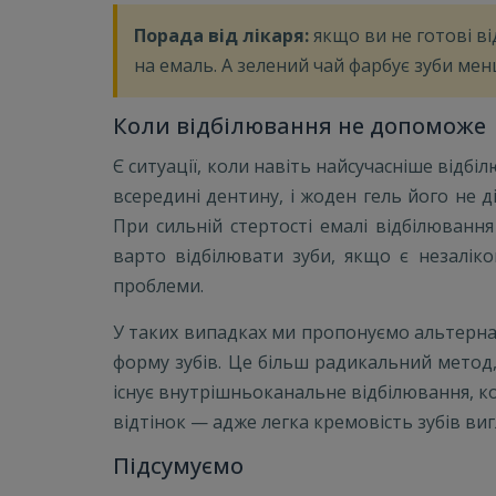
Порада від лікаря:
якщо ви не готові ві
на емаль. А зелений чай фарбує зуби менш
Коли відбілювання не допоможе
Є ситуації, коли навіть найсучасніше відб
всередині дентину, і жоден гель його не 
При сильній стертості емалі відбілюванн
варто відбілювати зуби, якщо є незалік
проблеми.
У таких випадках ми пропонуємо альтернат
форму зубів. Це більш радикальний метод,
існує внутрішньоканальне відбілювання, к
відтінок — адже легка кремовість зубів ви
Підсумуємо