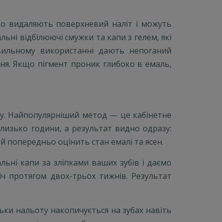
ко видаляють поверхневий наліт і можуть
ьні відбілюючі смужки та капи з гелем, які
авильному використанні дають непоганий
ня. Якщо пігмент проник глибоко в емаль,
ату. Найпопулярніший метод — це кабінетне
лизько години, а результат видно одразу:
ий попередньо оцінить стан емалі та ясен.
ьні капи за зліпками ваших зубів і даємо
ч протягом двох-трьох тижнів. Результат
льки нальоту накопичується на зубах навіть