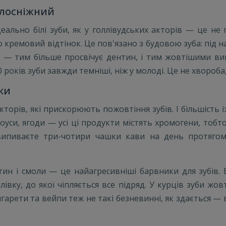
ілосніжний
ально білі зуби, як у голлівудських акторів — це не
 кремовий відтінок. Це пов'язано з будовою зуба: під
 — тим більше просвічує дентин, і тим жовтішими виг
оків зуби завжди темніші, ніж у молоді. Це не хвороба, 
ки
кторів, які прискорюють пожовтіння зубів. І більшість 
соуси, ягоди — усі ці продукти містять хромогени, тобт
випиваєте три-чотири чашки кави на день протягом 
тин і смоли — це найагресивніші барвники для зубів
івку, до якої чіпляється все підряд. У курців зуби жов
игарети та вейпи теж не такі безневинні, як здається —