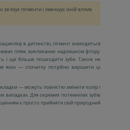
 зв'язує пігменти і зменшує їхній вплив
рацикліну в дитинстві, пігмент знаходиться
ичневих плям, викликаних надлишком фтору.
сть і ще більше пошкодити зуби. Також не
ня ясен — спочатку потрібно вирішити ці
акладки — можуть повністю змінити колір і
их випадках. Для окремих потемнілих зубів
рішенням є просто прийняти свій природний