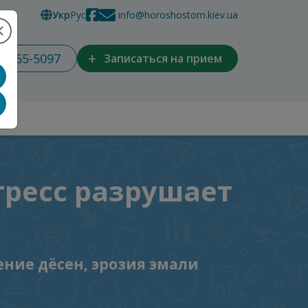
Укр
Рус
info@horoshostom.kiev.ua
+
) 965-5097
Записаться на прием
тресс разрушает
ение дёсен, эрозия эмали