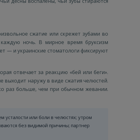
, чьи десны воспалены, чьи зубы стираются
оизвольное сжатие или скрежет зубами во
я каждую ночь. В мирное время бруксизм
стет — и украинские стоматологи фиксируют
орая отвечает за реакцию «бей или беги».
е выходит наружу в виде сжатия челюстей.
ко раз больше, чем при обычном жевании.
м усталости или боли в челюстях; утром
лываются без видимой причины; партнер