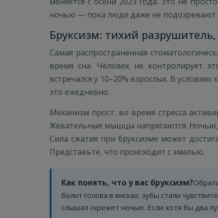
меняется с осени 2023 года. Это не прост
ночью — пока люди даже не подозревают 
Бруксизм: тихий разрушитель,
Самая распространенная стоматологическ
время сна. Человек не контролирует эт
встречался у 10–20% взрослых. В условиях
это ежедневно.
Механизм прост: во время стресса активи
Жевательные мышцы напрягаются. Ночью, к
Сила сжатия при бруксизме может достиг
Представьте, что происходит с эмалью.
Как понять, что у вас бруксизм?
Обрати
болит голова в висках; зубы стали чувстви
слышал скрежет ночью. Если хотя бы два пу