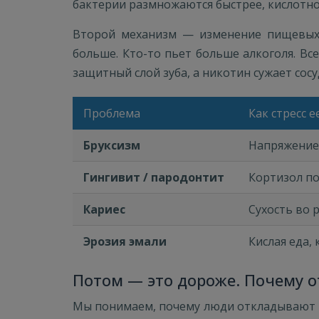
бактерии размножаются быстрее, кислотнос
Второй механизм — изменение пищевых п
больше. Кто-то пьет больше алкоголя. Вс
защитный слой зуба, а никотин сужает сос
Проблема
Как стресс 
Бруксизм
Напряжение
Гингивит / пародонтит
Кортизол по
Кариес
Сухость во р
Эрозия эмали
Кислая еда, 
Потом — это дороже. Почему о
Мы понимаем, почему люди откладывают ви