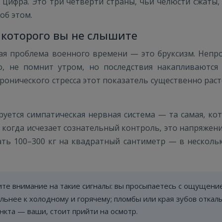
о цифра. Это три четверти страны, чьи челюсти сжаты
об этом.
 которого вы не слышите
ая проблема военного времени — это бруксизм. Непр
о, не помнит утром, но последствия накапливаютс
 хронического стресса этот показатель существенно ра
руется симпатическая нервная система — та самая, кот
огда исчезает сознательный контроль, это напряжени
ать 100–300 кг на квадратный сантиметр — в несколь
те внимание на такие сигналы: вы просыпаетесь с ощущение
тельнее к холодному и горячему; пломбы или края зубов отка
нкта — ваши, стоит прийти на осмотр.