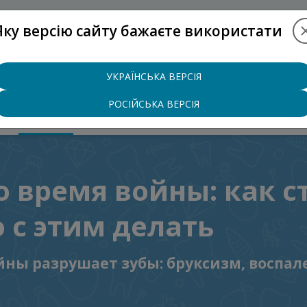
Яку версію сайту бажаєте використати
+38 (097
УКРАЇНСЬКА ВЕРСІЯ
РОСІЙСЬКА ВЕРСІЯ
Ы
БЛОГ
КОНТАКТЫ
о время войны: как с
 с этим делать
йны разрушает зубы: бруксизм, воспал