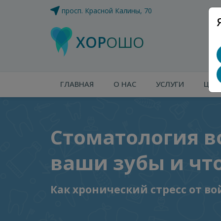
просп. Красной Калины, 70
ХОР
ОШО
ГЛАВНАЯ
О НАС
УСЛУГИ
ЦЕН
Стоматология в
ваши зубы и что
Как хронический стресс от во