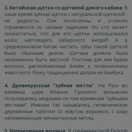
3. Китайская щётка со щетиной дикого кабана
. В
наше время зубные щётки с натуральной щетиной -
не редкость. Они экологичны и отлично
справляются со своими задачами. Но кто может
похвастаться, что для его щётки использовался
волос настоящего сибирского вепря?! А в
средневековом Китае чистить зубы такой щёткой
было обычным делом. Щетина должна была
непременно быть жёсткой. Поэтому для неё брали
волоски, расположенные ближе к позвоночнику
животного. Ручку традиционно делали из бамбука.
4. Древнерусская "зубная метла"
. На Руси во
времена царя Иоанна Грозного вельможи
пользовались модными по тем временам "зубными
мётлами". Именно так назывались гигиенические
деревянные палочки со жмутом ворсинок, с виду
напоминающие миниатюрные мётлы.
5. Неприличная вещица
. В средневековой Европе