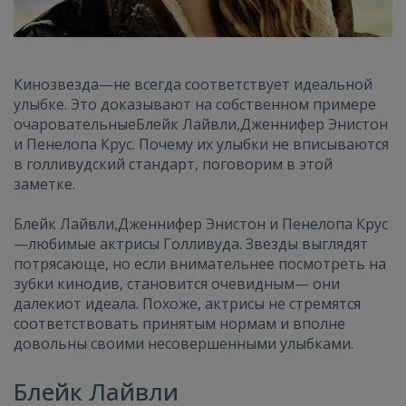
Кинозвезда
—
не всегда соответствует идеальной
улыбке. Это доказывают на собственном примере
очаровательные
Блейк Лайвли,
Дженнифер Энистон
и Пенелопа Крус. Почему их улыбки не вписываются
в голливудский стандарт, поговорим в этой
заметке.
Блейк Лайвли,
Дженнифер Энистон и Пенелопа Крус
—
любимые актрисы Голливуда. Звезды выглядят
потрясающе, но если внимательнее посмотреть на
зубки кинодив, становится очевидным
— они
далеки
от идеала. Похоже, актрисы не стремятся
соответствовать принятым нормам и вполне
довольны своими несовершенными улыбками.
Блейк Лайвли